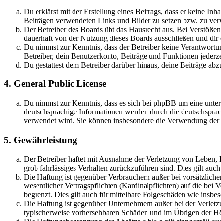
Du erklärst mit der Erstellung eines Beitrags, dass er keine Inh
Beiträgen verwendeten Links und Bilder zu setzen bzw. zu ve
Der Betreiber des Boards übt das Hausrecht aus. Bei Verstöße
dauerhaft von der Nutzung dieses Boards ausschließen und dir e
Du nimmst zur Kenntnis, dass der Betreiber keine Verantwortung 
Betreiber, dein Benutzerkonto, Beiträge und Funktionen jederze
Du gestattest dem Betreiber darüber hinaus, deine Beiträge abz
4. General Public License
Du nimmst zur Kenntnis, dass es sich bei phpBB um eine unter
deutschsprachige Informationen werden durch die deutschspr
verwendet wird. Sie können insbesondere die Verwendung der S
5. Gewährleistung
Der Betreiber haftet mit Ausnahme der Verletzung von Leben, Kö
grob fahrlässiges Verhalten zurückzuführen sind. Dies gilt au
Die Haftung ist gegenüber Verbrauchern außer bei vorsätzlich
wesentlicher Vertragspflichten (Kardinalpflichten) auf die be
begrenzt. Dies gilt auch für mittelbare Folgeschäden wie ins
Die Haftung ist gegenüber Unternehmern außer bei der Verletzu
typischerweise vorhersehbaren Schäden und im Übrigen der Höh