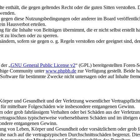
alte enthält, die gegen geltendes Recht oder die guten Sitten verstoßen. 
rwenden.
n gegen diese Nutzungsbedingungen oder anderer im Board veröffentli
in Hausverbot erteilen.
für die Inhalte von Beiträgen übernimmt, die er nicht selbst erstellt 
it zu löschen oder zu sperren.
uändern, sofern sie gegen o. g. Regeln verstoßen oder geeignet sind, 
 der „
GNU General Public License v2
“ (GPL) bereitgestellten Foren-
achige Community unter
www.phpbb.de
zur Verfügung gestellt. Beide h
oftware für bestimmte Zwecke nicht untersagen oder auf Inhalte frem
rper und Gesundheit und der Verletzung wesentlicher Vertragspflichten
ch für mittelbare Folgeschäden wie insbesondere entgangenen Gewinn.
em oder grob fahrlässigem Verhalten oder bei Schäden aus der Verletz
i Vertragsschluss typischerweise vorhersehbaren Schäden und im übrigen
besondere entgangenen Gewinn.
ng von Leben, Körper und Gesundheit oder vorsätzlichem oder grob fah
e nach auf die vertragstypischen Durchschnittsschäden begrenzt. Dies