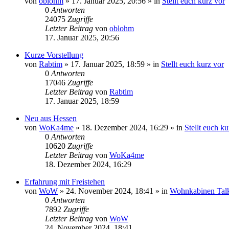
von
oblohm
»
17. Januar 2025, 20:56
» in
Stellt euch kurz vor
0
Antworten
24075
Zugriffe
Letzter Beitrag
von
oblohm
17. Januar 2025, 20:56
Kurze Vorstellung
von
Rabtim
»
17. Januar 2025, 18:59
» in
Stellt euch kurz vor
0
Antworten
17046
Zugriffe
Letzter Beitrag
von
Rabtim
17. Januar 2025, 18:59
Neu aus Hessen
von
WoKa4me
»
18. Dezember 2024, 16:29
» in
Stellt euch ku
0
Antworten
10620
Zugriffe
Letzter Beitrag
von
WoKa4me
18. Dezember 2024, 16:29
Erfahrung mit Freistehen
von
WoW
»
24. November 2024, 18:41
» in
Wohnkabinen Tal
0
Antworten
7892
Zugriffe
Letzter Beitrag
von
WoW
24. November 2024, 18:41