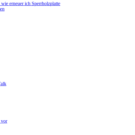
wie erneuer ich Sperrholzplatte
nen
alk
 vor