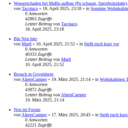
Wasserschaden bei MaBu aufbau (Pu schaum, Sperrholzplatte), 
von
Tacotaco
»
18. April 2025, 23:18
» in
Sonstige Wohnkabi
0
Antworten
42803
Zugriffe
Letzter Beitrag
von
Tacotaco
18. April 2025, 23:18
Bin Neu hier
von
Martl
»
10. April 2025, 21:52
» in
Stellt euch kurz vor
0
Antworten
40333
Zugriffe
Letzter Beitrag
von
Martl
10. April 2025, 21:52
Besuch in Gevelsberg
von
AlpenCamper
»
19. März 2025, 21:14
» in
Wohnkabinen T
0
Antworten
43972
Zugriffe
Letzter Beitrag
von
AlpenCamper
19. März 2025, 21:14
Neu im Forum
von
AlpenCamper
»
17. März 2025, 20:45
» in
Stellt euch kurz
0
Antworten
42221
Zugriffe