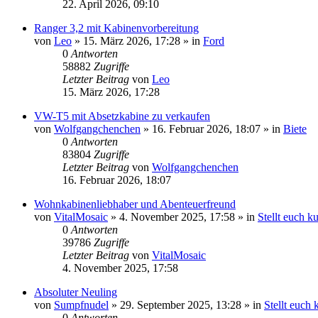
22. April 2026, 09:10
Ranger 3,2 mit Kabinenvorbereitung
von
Leo
»
15. März 2026, 17:28
» in
Ford
0
Antworten
58882
Zugriffe
Letzter Beitrag
von
Leo
15. März 2026, 17:28
VW-T5 mit Absetzkabine zu verkaufen
von
Wolfgangchenchen
»
16. Februar 2026, 18:07
» in
Biete
0
Antworten
83804
Zugriffe
Letzter Beitrag
von
Wolfgangchenchen
16. Februar 2026, 18:07
Wohnkabinenliebhaber und Abenteuerfreund
von
VitalMosaic
»
4. November 2025, 17:58
» in
Stellt euch k
0
Antworten
39786
Zugriffe
Letzter Beitrag
von
VitalMosaic
4. November 2025, 17:58
Absoluter Neuling
von
Sumpfnudel
»
29. September 2025, 13:28
» in
Stellt euch 
0
Antworten