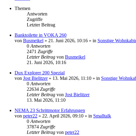
Themen
Antworten
Zugriffe
Letzter Beitrag
Banktoilette in VOKA 260
von
Busmeikel
»
21. Juni 2026, 10:16
» in
Sonstige Wohnkabi
0
Antworten
2471
Zugriffe
Letzter Beitrag
von
Busmeikel
21. Juni 2026, 10:16
Dux Explorer 200 Spezial
von
Jost Bielitzer
»
13. Mai 2026, 11:10
» in
Sonstige Wohnka
0
Antworten
22634
Zugriffe
Letzter Beitrag
von
Jost Bielitzer
13. Mai 2026, 11:10
NEMA 23 Schrittmotor Erfahrungen
von
peter22
»
22. April 2026, 09:10
» in
Smalltalk
0
Antworten
37874
Zugriffe
Letzter Beitrag
von
peter22