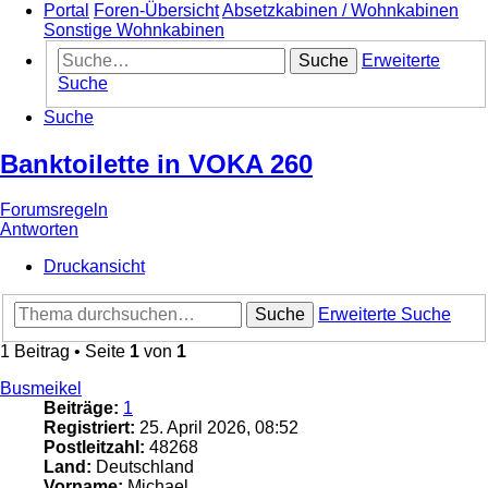
Portal
Foren-Übersicht
Absetzkabinen / Wohnkabinen
Sonstige Wohnkabinen
Suche
Erweiterte
Suche
Suche
Banktoilette in VOKA 260
Forumsregeln
Antworten
Druckansicht
Suche
Erweiterte Suche
1 Beitrag • Seite
1
von
1
Busmeikel
Beiträge:
1
Registriert:
25. April 2026, 08:52
Postleitzahl:
48268
Land:
Deutschland
Vorname:
Michael