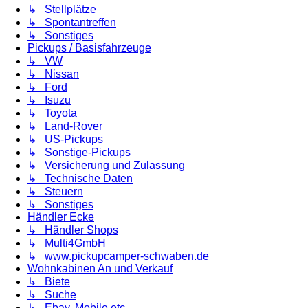
↳ Stellplätze
↳ Spontantreffen
↳ Sonstiges
Pickups / Basisfahrzeuge
↳ VW
↳ Nissan
↳ Ford
↳ Isuzu
↳ Toyota
↳ Land-Rover
↳ US-Pickups
↳ Sonstige-Pickups
↳ Versicherung und Zulassung
↳ Technische Daten
↳ Steuern
↳ Sonstiges
Händler Ecke
↳ Händler Shops
↳ Multi4GmbH
↳ www.pickupcamper-schwaben.de
Wohnkabinen An und Verkauf
↳ Biete
↳ Suche
↳ Ebay, Mobile etc