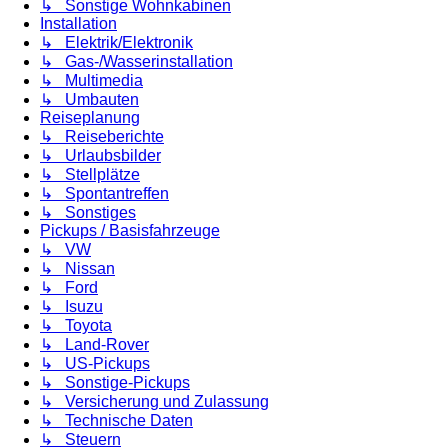
↳ Sonstige Wohnkabinen
Installation
↳ Elektrik/Elektronik
↳ Gas-/Wasserinstallation
↳ Multimedia
↳ Umbauten
Reiseplanung
↳ Reiseberichte
↳ Urlaubsbilder
↳ Stellplätze
↳ Spontantreffen
↳ Sonstiges
Pickups / Basisfahrzeuge
↳ VW
↳ Nissan
↳ Ford
↳ Isuzu
↳ Toyota
↳ Land-Rover
↳ US-Pickups
↳ Sonstige-Pickups
↳ Versicherung und Zulassung
↳ Technische Daten
↳ Steuern