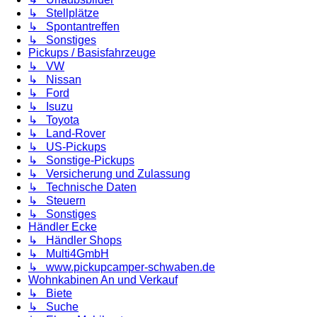
↳ Stellplätze
↳ Spontantreffen
↳ Sonstiges
Pickups / Basisfahrzeuge
↳ VW
↳ Nissan
↳ Ford
↳ Isuzu
↳ Toyota
↳ Land-Rover
↳ US-Pickups
↳ Sonstige-Pickups
↳ Versicherung und Zulassung
↳ Technische Daten
↳ Steuern
↳ Sonstiges
Händler Ecke
↳ Händler Shops
↳ Multi4GmbH
↳ www.pickupcamper-schwaben.de
Wohnkabinen An und Verkauf
↳ Biete
↳ Suche