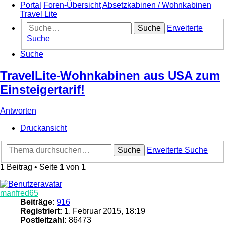
Portal
Foren-Übersicht
Absetzkabinen / Wohnkabinen
Travel Lite
Suche
Erweiterte
Suche
Suche
TravelLite-Wohnkabinen aus USA zum
Einsteigertarif!
Antworten
Druckansicht
Suche
Erweiterte Suche
1 Beitrag • Seite
1
von
1
manfred65
Beiträge:
916
Registriert:
1. Februar 2015, 18:19
Postleitzahl:
86473