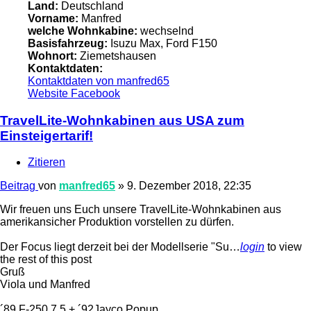
Land:
Deutschland
Vorname:
Manfred
welche Wohnkabine:
wechselnd
Basisfahrzeug:
Isuzu Max, Ford F150
Wohnort:
Ziemetshausen
Kontaktdaten:
Kontaktdaten von manfred65
Website
Facebook
TravelLite-Wohnkabinen aus USA zum
Einsteigertarif!
Zitieren
Beitrag
von
manfred65
»
9. Dezember 2018, 22:35
Wir freuen uns Euch unsere TravelLite-Wohnkabinen aus
amerikansicher Produktion vorstellen zu dürfen.
Der Focus liegt derzeit bei der Modellserie "Su…
login
to view
the rest of this post
Gruß
Viola und Manfred
´89 F-250 7,5 + ´92Jayco Popup