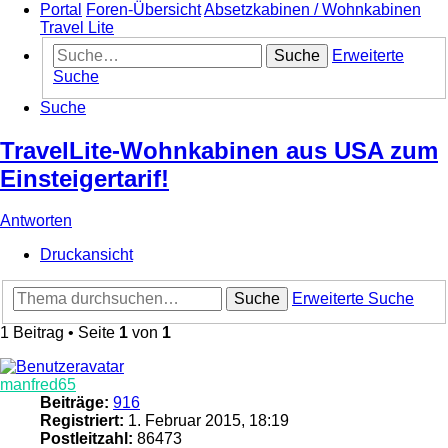
Portal
Foren-Übersicht
Absetzkabinen / Wohnkabinen
Travel Lite
Suche
Erweiterte
Suche
Suche
TravelLite-Wohnkabinen aus USA zum
Einsteigertarif!
Antworten
Druckansicht
Suche
Erweiterte Suche
1 Beitrag • Seite
1
von
1
manfred65
Beiträge:
916
Registriert:
1. Februar 2015, 18:19
Postleitzahl:
86473