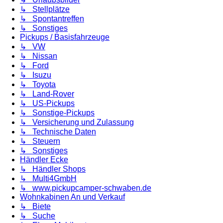
↳ Stellplätze
↳ Spontantreffen
↳ Sonstiges
Pickups / Basisfahrzeuge
↳ VW
↳ Nissan
↳ Ford
↳ Isuzu
↳ Toyota
↳ Land-Rover
↳ US-Pickups
↳ Sonstige-Pickups
↳ Versicherung und Zulassung
↳ Technische Daten
↳ Steuern
↳ Sonstiges
Händler Ecke
↳ Händler Shops
↳ Multi4GmbH
↳ www.pickupcamper-schwaben.de
Wohnkabinen An und Verkauf
↳ Biete
↳ Suche