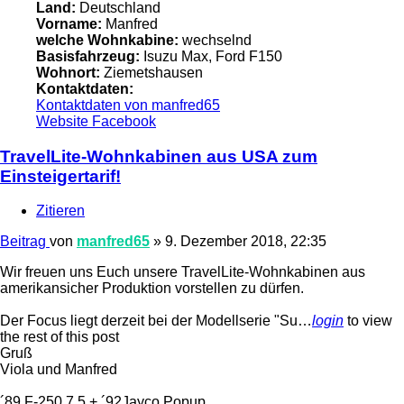
Land:
Deutschland
Vorname:
Manfred
welche Wohnkabine:
wechselnd
Basisfahrzeug:
Isuzu Max, Ford F150
Wohnort:
Ziemetshausen
Kontaktdaten:
Kontaktdaten von manfred65
Website
Facebook
TravelLite-Wohnkabinen aus USA zum
Einsteigertarif!
Zitieren
Beitrag
von
manfred65
»
9. Dezember 2018, 22:35
Wir freuen uns Euch unsere TravelLite-Wohnkabinen aus
amerikansicher Produktion vorstellen zu dürfen.
Der Focus liegt derzeit bei der Modellserie "Su…
login
to view
the rest of this post
Gruß
Viola und Manfred
´89 F-250 7,5 + ´92Jayco Popup