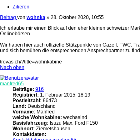
Zitieren
Beitrag
von
wohnka
»
28. Oktober 2020, 10:55
Ich erlaube mir einen Blick auf den eher kleinen schweizer Mar
Onlinebörsen.
Wir haben hier auch offizielle Stützpunkte von Gazell, FWC, T
und sich bemühen die entsprechenden Ansprechpartner zu find
trovas.ch/?title=wohnkabine
Nach oben
manfred65
Beiträge:
916
Registriert:
1. Februar 2015, 18:19
Postleitzahl:
86473
Land:
Deutschland
Vorname:
Manfred
welche Wohnkabine:
wechselnd
Basisfahrzeug:
Isuzu Max, Ford F150
Wohnort:
Ziemetshausen
Kontaktdaten:
Kontaktdaten von manfred65