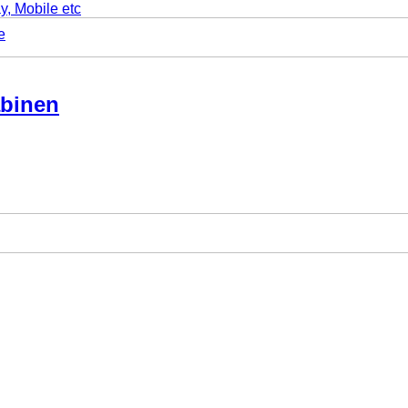
y, Mobile etc
e
abinen