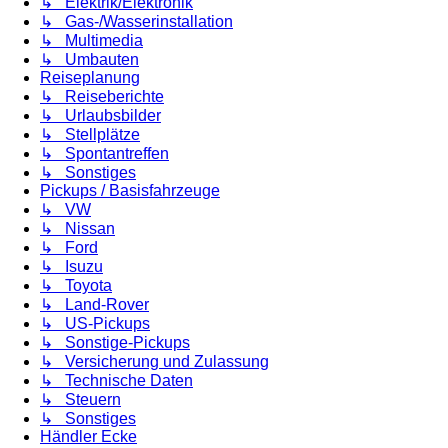
↳ Elektrik/Elektronik
↳ Gas-/Wasserinstallation
↳ Multimedia
↳ Umbauten
Reiseplanung
↳ Reiseberichte
↳ Urlaubsbilder
↳ Stellplätze
↳ Spontantreffen
↳ Sonstiges
Pickups / Basisfahrzeuge
↳ VW
↳ Nissan
↳ Ford
↳ Isuzu
↳ Toyota
↳ Land-Rover
↳ US-Pickups
↳ Sonstige-Pickups
↳ Versicherung und Zulassung
↳ Technische Daten
↳ Steuern
↳ Sonstiges
Händler Ecke