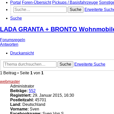
Portal
Foren-Übersicht
Pickups / Basisfahrzeuge
Sonstig
Suche
Erweiterte Such
Suche
LADA GRANTA + BRONTO Wohnmobile,
Forumsregeln
Antworten
Druckansicht
Suche
Erweiterte Suche
1 Beitrag • Seite
1
von
1
webmaster
Administrator
Beiträge:
552
Registriert:
29. Januar 2015, 16:30
Postleitzahl:
45701
Land:
Deutschland
Vorname:
Sven
Facebookname:
Sven Von S