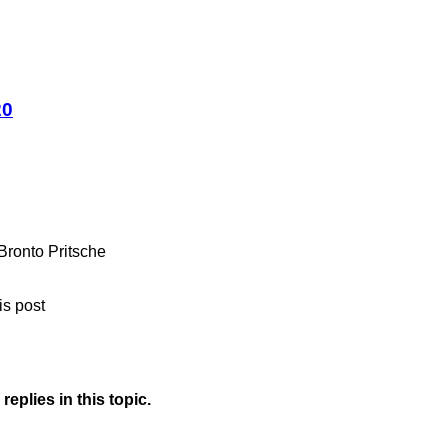
20
ronto Pritsche
is post
eplies in this topic.