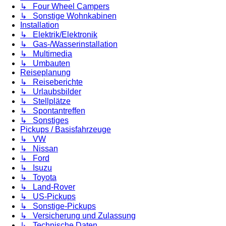
↳ Four Wheel Campers
↳ Sonstige Wohnkabinen
Installation
↳ Elektrik/Elektronik
↳ Gas-/Wasserinstallation
↳ Multimedia
↳ Umbauten
Reiseplanung
↳ Reiseberichte
↳ Urlaubsbilder
↳ Stellplätze
↳ Spontantreffen
↳ Sonstiges
Pickups / Basisfahrzeuge
↳ VW
↳ Nissan
↳ Ford
↳ Isuzu
↳ Toyota
↳ Land-Rover
↳ US-Pickups
↳ Sonstige-Pickups
↳ Versicherung und Zulassung
↳ Technische Daten