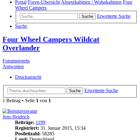
Portal
Foren-Übersicht
Absetzkabinen / Wohnkabinen
Four
Wheel Campers
Erweiterte Suche
Suche
Suche
Four Wheel Campers Wildcat
Overlander
Forumsregeln
Antworten
Druckansicht
Erweiterte Suche
Suche
1 Beitrag • Seite
1
von
1
Jens Heidrich
Beiträge:
1199
Registriert:
31. Januar 2015, 15:34
Postleitzahl:
58285
Land:
Deutschland