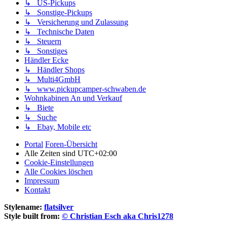
↳ US-Pickups
↳ Sonstige-Pickups
↳ Versicherung und Zulassung
↳ Technische Daten
↳ Steuern
↳ Sonstiges
Händler Ecke
↳ Händler Shops
↳ Multi4GmbH
↳ www.pickupcamper-schwaben.de
Wohnkabinen An und Verkauf
↳ Biete
↳ Suche
↳ Ebay, Mobile etc
Portal
Foren-Übersicht
Alle Zeiten sind
UTC+02:00
Cookie-Einstellungen
Alle Cookies löschen
Impressum
Kontakt
Stylename:
flatsilver
Style built from:
© Christian Esch aka Chris1278