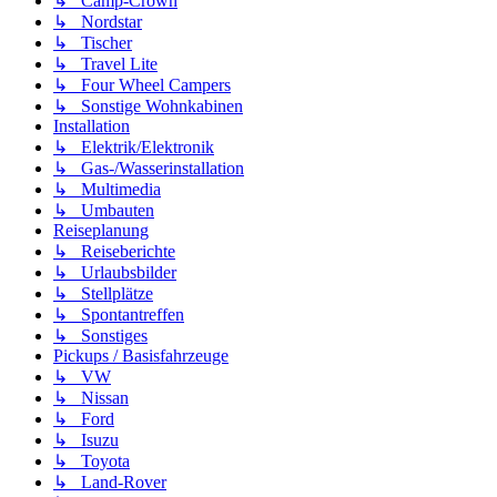
↳ Camp-Crown
↳ Nordstar
↳ Tischer
↳ Travel Lite
↳ Four Wheel Campers
↳ Sonstige Wohnkabinen
Installation
↳ Elektrik/Elektronik
↳ Gas-/Wasserinstallation
↳ Multimedia
↳ Umbauten
Reiseplanung
↳ Reiseberichte
↳ Urlaubsbilder
↳ Stellplätze
↳ Spontantreffen
↳ Sonstiges
Pickups / Basisfahrzeuge
↳ VW
↳ Nissan
↳ Ford
↳ Isuzu
↳ Toyota
↳ Land-Rover