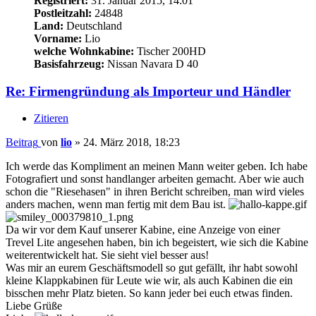
Registriert:
31. Januar 2015, 14:01
Postleitzahl:
24848
Land:
Deutschland
Vorname:
Lio
welche Wohnkabine:
Tischer 200HD
Basisfahrzeug:
Nissan Navara D 40
Re: Firmengründung als Importeur und Händler
Zitieren
Beitrag
von
lio
»
24. März 2018, 18:23
Ich werde das Kompliment an meinen Mann weiter geben. Ich habe
Fotografiert und sonst handlanger arbeiten gemacht. Aber wie auch
schon die "Riesehasen" in ihren Bericht schreiben, man wird vieles
anders machen, wenn man fertig mit dem Bau ist.
Da wir vor dem Kauf unserer Kabine, eine Anzeige von einer
Trevel Lite angesehen haben, bin ich begeistert, wie sich die Kabine
weiterentwickelt hat. Sie sieht viel besser aus!
Was mir an eurem Geschäftsmodell so gut gefällt, ihr habt sowohl
kleine Klappkabinen für Leute wie wir, als auch Kabinen die ein
bisschen mehr Platz bieten. So kann jeder bei euch etwas finden.
Liebe Grüße