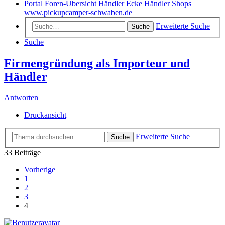
Portal
Foren-Übersicht
Händler Ecke
Händler Shops
www.pickupcamper-schwaben.de
Erweiterte Suche
Suche
Suche
Firmengründung als Importeur und
Händler
Antworten
Druckansicht
Erweiterte Suche
Suche
33 Beiträge
Vorherige
1
2
3
4