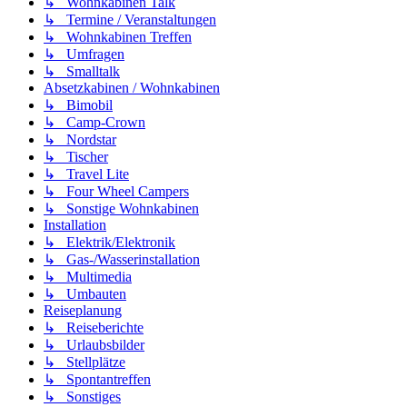
↳ Wohnkabinen Talk
↳ Termine / Veranstaltungen
↳ Wohnkabinen Treffen
↳ Umfragen
↳ Smalltalk
Absetzkabinen / Wohnkabinen
↳ Bimobil
↳ Camp-Crown
↳ Nordstar
↳ Tischer
↳ Travel Lite
↳ Four Wheel Campers
↳ Sonstige Wohnkabinen
Installation
↳ Elektrik/Elektronik
↳ Gas-/Wasserinstallation
↳ Multimedia
↳ Umbauten
Reiseplanung
↳ Reiseberichte
↳ Urlaubsbilder
↳ Stellplätze
↳ Spontantreffen
↳ Sonstiges