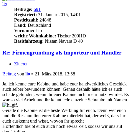
lio
Beiträge:
691
Registriert:
31. Januar 2015, 14:01
Postleitzahl:
24848
Land:
Deutschland
Vorname:
Lio
welche Wohnkabine:
Tischer 200HD
Basisfahrzeug:
Nissan Navara D 40
Re: Firmengründung als Importeur und Händler
Zitieren
Beitrag
von
lio
»
21. März 2018, 13:58
Ja, ich kenne eure Kabine und habe euer handwerkliches Geschick
auch selber bewundern können. Genau deshalb hätte ich es auch
schade gefunden, wenn ihr euer Kabine nicht mehr nutzt würdet. Es
war so viel Arbeit und ihr kennt jede einzelne Schraube mit Namen
.
Gerade die Kabine ist die beste Werbung für euch. Denn wer euch
und die Restauration eurer Kabine miterlebt hat, der weiß, dass ihr
euch auskennt und wisst, wovon ihr sprecht
Hoffentlich bleibt euch auch noch etwas Zeit, sodass wir uns auf
dem Treffen.