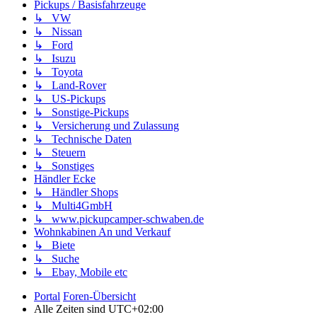
Pickups / Basisfahrzeuge
↳ VW
↳ Nissan
↳ Ford
↳ Isuzu
↳ Toyota
↳ Land-Rover
↳ US-Pickups
↳ Sonstige-Pickups
↳ Versicherung und Zulassung
↳ Technische Daten
↳ Steuern
↳ Sonstiges
Händler Ecke
↳ Händler Shops
↳ Multi4GmbH
↳ www.pickupcamper-schwaben.de
Wohnkabinen An und Verkauf
↳ Biete
↳ Suche
↳ Ebay, Mobile etc
Portal
Foren-Übersicht
Alle Zeiten sind
UTC+02:00