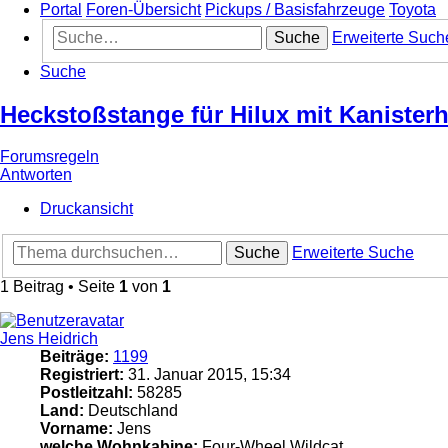
Portal
Foren-Übersicht
Pickups / Basisfahrzeuge
Toyota
Suche
Erweiterte Such
Suche
Heckstoßstange für Hilux mit Kanisterh
Forumsregeln
Antworten
Druckansicht
Suche
Erweiterte Suche
1 Beitrag • Seite
1
von
1
Jens Heidrich
Beiträge:
1199
Registriert:
31. Januar 2015, 15:34
Postleitzahl:
58285
Land:
Deutschland
Vorname:
Jens
welche Wohnkabine:
Four-Wheel Wildcat