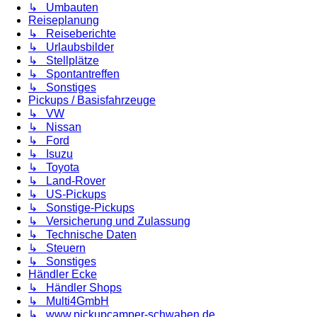
↳ Umbauten
Reiseplanung
↳ Reiseberichte
↳ Urlaubsbilder
↳ Stellplätze
↳ Spontantreffen
↳ Sonstiges
Pickups / Basisfahrzeuge
↳ VW
↳ Nissan
↳ Ford
↳ Isuzu
↳ Toyota
↳ Land-Rover
↳ US-Pickups
↳ Sonstige-Pickups
↳ Versicherung und Zulassung
↳ Technische Daten
↳ Steuern
↳ Sonstiges
Händler Ecke
↳ Händler Shops
↳ Multi4GmbH
↳ www.pickupcamper-schwaben.de