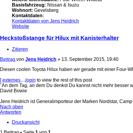
Basisfahrzeug:
Nissan & Isuzu
Wohnort:
Gevelsberg
Kontaktdaten:
Kontaktdaten von Jens Heidrich
Website
Heckstoßstange für Hilux mit Kanisterhalter
Zitieren
Beitrag
von
Jens Heidrich
»
13. September 2015, 19:40
Diesen coolen Toyota Hilux haben wir gerade mit einer Four-Wh
[ externes
…
login
to view the rest of this post
"An dem Tag, an dem Du denkst Du kannst nicht mehr besser w
David Bowie
Jens Heidrich ist Generalimporteur der Marken Nordstar, Ca
Nach oben
Antworten
Druckansicht
1 Beitrag • Seite
1
von
1