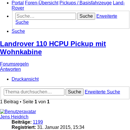
Portal
Foren-Übersicht
Pickups / Basisfahrzeuge
Land-
Rover
Suche
Erweiterte
Suche
Suche
Landrover 110 HCPU Pickup mit
Wohnkabine
Forumsregeln
Antworten
Druckansicht
Suche
Erweiterte Suche
1 Beitrag • Seite
1
von
1
Jens Heidrich
Beiträge:
1199
Registriert:
31. Januar 2015, 15:34