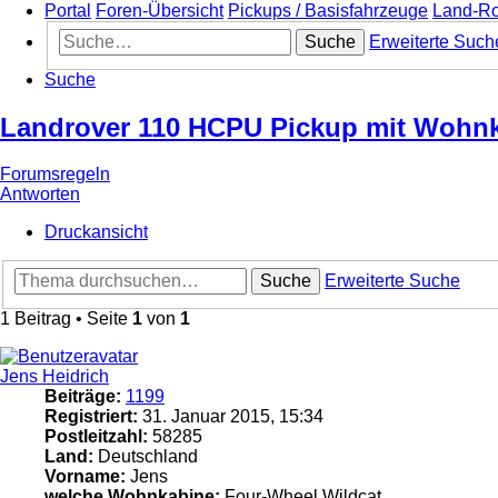
Portal
Foren-Übersicht
Pickups / Basisfahrzeuge
Land-Ro
Suche
Erweiterte Such
Suche
Landrover 110 HCPU Pickup mit Wohn
Forumsregeln
Antworten
Druckansicht
Suche
Erweiterte Suche
1 Beitrag • Seite
1
von
1
Jens Heidrich
Beiträge:
1199
Registriert:
31. Januar 2015, 15:34
Postleitzahl:
58285
Land:
Deutschland
Vorname:
Jens
welche Wohnkabine:
Four-Wheel Wildcat