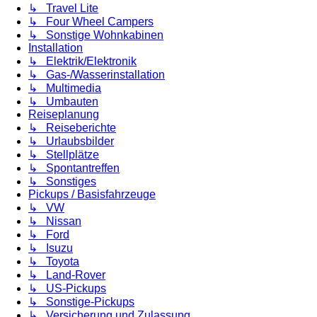
↳ Travel Lite
↳ Four Wheel Campers
↳ Sonstige Wohnkabinen
Installation
↳ Elektrik/Elektronik
↳ Gas-/Wasserinstallation
↳ Multimedia
↳ Umbauten
Reiseplanung
↳ Reiseberichte
↳ Urlaubsbilder
↳ Stellplätze
↳ Spontantreffen
↳ Sonstiges
Pickups / Basisfahrzeuge
↳ VW
↳ Nissan
↳ Ford
↳ Isuzu
↳ Toyota
↳ Land-Rover
↳ US-Pickups
↳ Sonstige-Pickups
↳ Versicherung und Zulassung