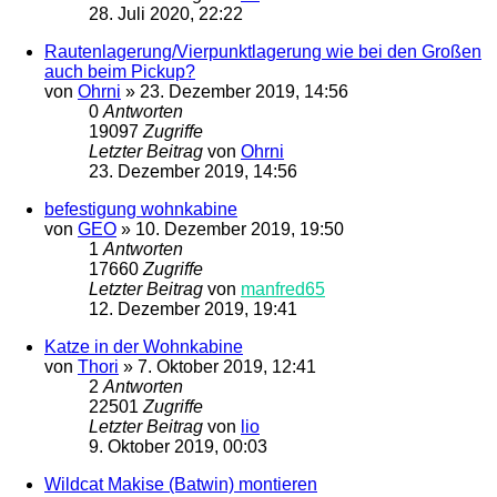
28. Juli 2020, 22:22
Rautenlagerung/Vierpunktlagerung wie bei den Großen
auch beim Pickup?
von
Ohrni
»
23. Dezember 2019, 14:56
0
Antworten
19097
Zugriffe
Letzter Beitrag
von
Ohrni
23. Dezember 2019, 14:56
befestigung wohnkabine
von
GEO
»
10. Dezember 2019, 19:50
1
Antworten
17660
Zugriffe
Letzter Beitrag
von
manfred65
12. Dezember 2019, 19:41
Katze in der Wohnkabine
von
Thori
»
7. Oktober 2019, 12:41
2
Antworten
22501
Zugriffe
Letzter Beitrag
von
lio
9. Oktober 2019, 00:03
Wildcat Makise (Batwin) montieren