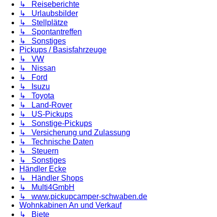
↳ Reiseberichte
↳ Urlaubsbilder
↳ Stellplätze
↳ Spontantreffen
↳ Sonstiges
Pickups / Basisfahrzeuge
↳ VW
↳ Nissan
↳ Ford
↳ Isuzu
↳ Toyota
↳ Land-Rover
↳ US-Pickups
↳ Sonstige-Pickups
↳ Versicherung und Zulassung
↳ Technische Daten
↳ Steuern
↳ Sonstiges
Händler Ecke
↳ Händler Shops
↳ Multi4GmbH
↳ www.pickupcamper-schwaben.de
Wohnkabinen An und Verkauf
↳ Biete