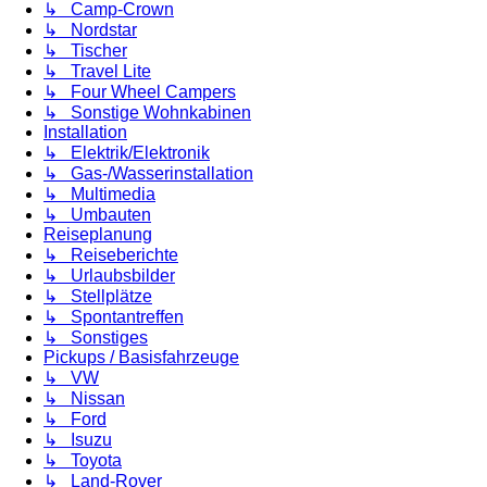
↳ Camp-Crown
↳ Nordstar
↳ Tischer
↳ Travel Lite
↳ Four Wheel Campers
↳ Sonstige Wohnkabinen
Installation
↳ Elektrik/Elektronik
↳ Gas-/Wasserinstallation
↳ Multimedia
↳ Umbauten
Reiseplanung
↳ Reiseberichte
↳ Urlaubsbilder
↳ Stellplätze
↳ Spontantreffen
↳ Sonstiges
Pickups / Basisfahrzeuge
↳ VW
↳ Nissan
↳ Ford
↳ Isuzu
↳ Toyota
↳ Land-Rover