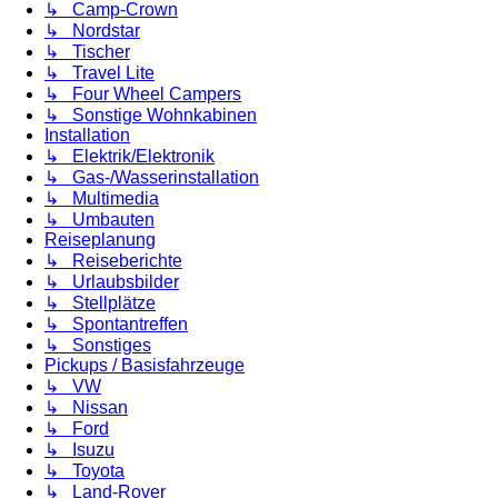
↳ Camp-Crown
↳ Nordstar
↳ Tischer
↳ Travel Lite
↳ Four Wheel Campers
↳ Sonstige Wohnkabinen
Installation
↳ Elektrik/Elektronik
↳ Gas-/Wasserinstallation
↳ Multimedia
↳ Umbauten
Reiseplanung
↳ Reiseberichte
↳ Urlaubsbilder
↳ Stellplätze
↳ Spontantreffen
↳ Sonstiges
Pickups / Basisfahrzeuge
↳ VW
↳ Nissan
↳ Ford
↳ Isuzu
↳ Toyota
↳ Land-Rover