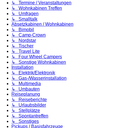
↳ Termine / Veranstaltungen
↳ Wohnkabinen Treffen
↳ Umfragen
↳ Smalltalk
Absetzkabinen / Wohnkabinen
↳ Bimobil
↳ Camp-Crown
↳ Nordstar
↳ Tischer
↳ Travel Lite
↳ Four Wheel Campers
↳ Sonstige Wohnkabinen
Installation
↳ Elektrik/Elektronik
↳ Gas-/Wasserinstallation
↳ Multimedia
↳ Umbauten
Reiseplanung
↳ Reiseberichte
↳ Urlaubsbilder
↳ Stellplätze
↳ Spontantreffen
↳ Sonstiges
Pickups / Basisfahrzeuge