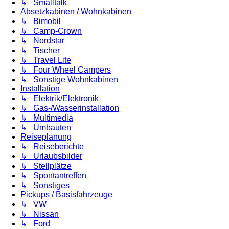
↳ Smalltalk
Absetzkabinen / Wohnkabinen
↳ Bimobil
↳ Camp-Crown
↳ Nordstar
↳ Tischer
↳ Travel Lite
↳ Four Wheel Campers
↳ Sonstige Wohnkabinen
Installation
↳ Elektrik/Elektronik
↳ Gas-/Wasserinstallation
↳ Multimedia
↳ Umbauten
Reiseplanung
↳ Reiseberichte
↳ Urlaubsbilder
↳ Stellplätze
↳ Spontantreffen
↳ Sonstiges
Pickups / Basisfahrzeuge
↳ VW
↳ Nissan
↳ Ford