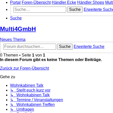
Portal
Foren-Übersicht
Händler Ecke
Händler Shops
Mul
Suche
Erweiterte Such
Suche
Multi4GmbH
Neues Thema
Suche
Erweiterte Suche
0 Themen • Seite
1
von
1
In diesem Forum gibt es keine Themen oder Beiträge.
Zurück zur Foren-Übersicht
Gehe zu
Wohnkabinen Talk
↳ Stellt euch kurz vor
↳ Wohnkabinen Talk
↳ Termine / Veranstaltungen
↳ Wohnkabinen Treffen
↳ Umfragen