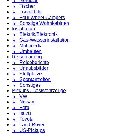
↳ Nordstar
↳ Tischer
↳ Travel Lite
↳ Four Wheel Campers
↳ Sonstige Wohnkabinen
Installation
↳ Elektrik/Elektronik
↳ Gas-/Wasserinstallation
↳ Multimedia
↳ Umbauten
Reiseplanung
↳ Reiseberichte
↳ Urlaubsbilder
↳ Stellplätze
↳ Spontantreffen
↳ Sonstiges
Pickups / Basisfahrzeuge
↳ VW
↳ Nissan
↳ Ford
↳ Isuzu
↳ Toyota
↳ Land-Rover
↳ US-Pickups