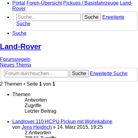
Portal
Foren-Übersicht
Pickups / Basisfahrzeuge
Land-
Rover
Suche
Erweiterte
Suche
Suche
Land-Rover
Forumsregeln
Neues Thema
Suche
Erweiterte Suche
2 Themen • Seite
1
von
1
Themen
Antworten
Zugriffe
Letzter Beitrag
Landrover 110 HCPU Pickup mit Wohnkabine
von
Jens Heidrich
»
14. März 2015, 19:25
2
Antworten