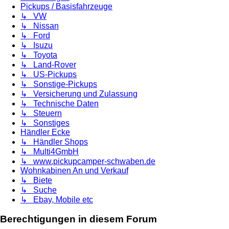
Pickups / Basisfahrzeuge
↳ VW
↳ Nissan
↳ Ford
↳ Isuzu
↳ Toyota
↳ Land-Rover
↳ US-Pickups
↳ Sonstige-Pickups
↳ Versicherung und Zulassung
↳ Technische Daten
↳ Steuern
↳ Sonstiges
Händler Ecke
↳ Händler Shops
↳ Multi4GmbH
↳ www.pickupcamper-schwaben.de
Wohnkabinen An und Verkauf
↳ Biete
↳ Suche
↳ Ebay, Mobile etc
Berechtigungen in diesem Forum