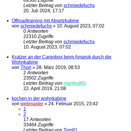
69560
Zugriffe
Letzter Beitrag
von
schmiedefuchs
20. Juli 2024, 17:17
Offroadtraining mit Absetzkabine
von
schmiedefuchs
»
10. August 2023, 07:02
0
Antworten
22310
Zugriffe
Letzter Beitrag
von
schmiedefuchs
10. August 2023, 07:02
Kratzer an der Cargobox beim Amarok durch die
Wohnkabine
von
Thori
»
28. März 2019, 08:53
2
Antworten
23502
Zugriffe
Letzter Beitrag
von
manfred65
22. April 2019, 21:08
kochen in der wohnkabine
von
webmaster
»
24. Februar 2015, 23:42
1
2
17
Antworten
33484
Zugriffe
Letzter Beitrag
von
Tom81