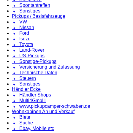
↳ Spontantreffen
↳ Sonstiges
Pickups / Basisfahrzeuge
↳ VW
↳ Nissan
↳ Ford
↳ Isuzu
↳ Toyota
↳ Land-Rover
↳ US-Pickups
↳ Sonstige-Pickups
↳ Versicherung und Zulassung
↳ Technische Daten
↳ Steuern
↳ Sonstiges
Händler Ecke
↳ Händler Shops
↳ Multi4GmbH
↳ www.pickupcamper-schwaben.de
Wohnkabinen An und Verkauf
↳ Biete
↳ Suche
↳ Ebay, Mobile etc