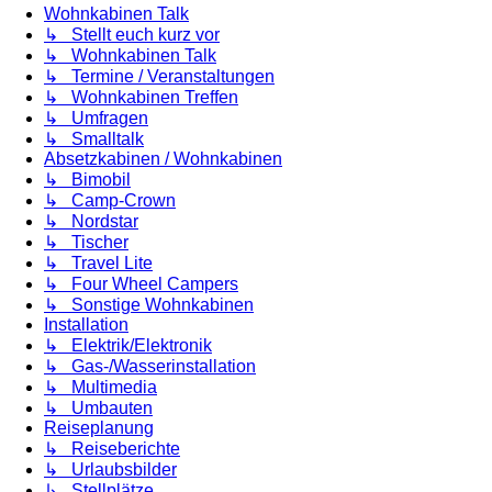
Wohnkabinen Talk
↳ Stellt euch kurz vor
↳ Wohnkabinen Talk
↳ Termine / Veranstaltungen
↳ Wohnkabinen Treffen
↳ Umfragen
↳ Smalltalk
Absetzkabinen / Wohnkabinen
↳ Bimobil
↳ Camp-Crown
↳ Nordstar
↳ Tischer
↳ Travel Lite
↳ Four Wheel Campers
↳ Sonstige Wohnkabinen
Installation
↳ Elektrik/Elektronik
↳ Gas-/Wasserinstallation
↳ Multimedia
↳ Umbauten
Reiseplanung
↳ Reiseberichte
↳ Urlaubsbilder
↳ Stellplätze