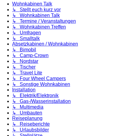
Wohnkabinen Talk
↳ Stellt euch kurz vor
↳ Wohnkabinen Talk
↳ Termine / Veranstaltungen
↳ Wohnkabinen Treffen
↳ Umfragen
↳ Smalltalk
Absetzkabinen / Wohnkabinen
↳ Bimobil
↳ Camp-Crown
↳ Nordstar
↳ Tischer
↳ Travel Lite
↳ Four Wheel Campers
↳ Sonstige Wohnkabinen
Installation
↳ Elektrik/Elektronik
↳ Gas-/Wasserinstallation
↳ Multimedia
↳ Umbauten
Reiseplanung
↳ Reiseberichte
↳ Urlaubsbilder
↳ Stellplätze