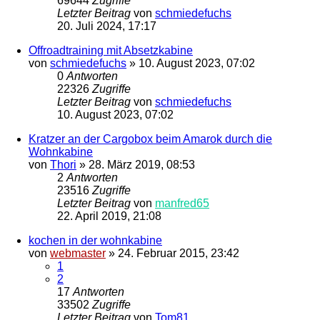
69644
Zugriffe
Letzter Beitrag
von
schmiedefuchs
20. Juli 2024, 17:17
Offroadtraining mit Absetzkabine
von
schmiedefuchs
»
10. August 2023, 07:02
0
Antworten
22326
Zugriffe
Letzter Beitrag
von
schmiedefuchs
10. August 2023, 07:02
Kratzer an der Cargobox beim Amarok durch die
Wohnkabine
von
Thori
»
28. März 2019, 08:53
2
Antworten
23516
Zugriffe
Letzter Beitrag
von
manfred65
22. April 2019, 21:08
kochen in der wohnkabine
von
webmaster
»
24. Februar 2015, 23:42
1
2
17
Antworten
33502
Zugriffe
Letzter Beitrag
von
Tom81