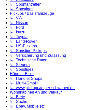
↳ Spontantreffen
↳ Sonstiges
Pickups / Basisfahrzeuge
↳ VW
↳ Nissan
↳ Ford
↳ Isuzu
↳ Toyota
↳ Land-Rover
↳ US-Pickups
↳ Sonstige-Pickups
↳ Versicherung und Zulassung
↳ Technische Daten
↳ Steuern
↳ Sonstiges
Händler Ecke
↳ Händler Shops
↳ Multi4GmbH
↳ www.pickupcamper-schwaben.de
Wohnkabinen An und Verkauf
↳ Biete
↳ Suche
↳ Ebay, Mobile etc