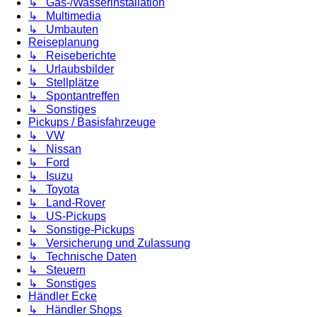
↳ Gas-/Wasserinstallation
↳ Multimedia
↳ Umbauten
Reiseplanung
↳ Reiseberichte
↳ Urlaubsbilder
↳ Stellplätze
↳ Spontantreffen
↳ Sonstiges
Pickups / Basisfahrzeuge
↳ VW
↳ Nissan
↳ Ford
↳ Isuzu
↳ Toyota
↳ Land-Rover
↳ US-Pickups
↳ Sonstige-Pickups
↳ Versicherung und Zulassung
↳ Technische Daten
↳ Steuern
↳ Sonstiges
Händler Ecke
↳ Händler Shops