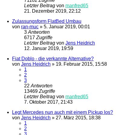
71102
Zugriffe
Letzter Beitrag
von
manfred65
21. Dezember 2019, 22:12
Zulassungsform FlatBed Umbau
von
ran-muc
»
5. Januar 2019, 00:01
3
Antworten
6717
Zugriffe
Letzter Beitrag
von
Jens Heidrich
12. Januar 2019, 19:59
Fiat Doblo - die verkannte Alternative?
von
Jens Heidrich
»
19. Februar 2015, 15:58
1
2
3
22
Antworten
13469
Zugriffe
Letzter Beitrag
von
manfred65
7. Oktober 2017, 21:43
Legt Mercedes nun auch mit einem Pickup los?
von
Jens Heidrich
»
27. März 2015, 18:38
1
2
3