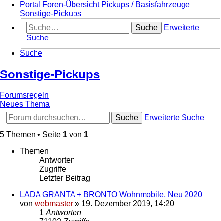
Portal
Foren-Übersicht
Pickups / Basisfahrzeuge
Sonstige-Pickups
Suche
Erweiterte
Suche
Suche
Sonstige-Pickups
Forumsregeln
Neues Thema
Suche
Erweiterte Suche
5 Themen • Seite
1
von
1
Themen
Antworten
Zugriffe
Letzter Beitrag
LADA GRANTA + BRONTO Wohnmobile, Neu 2020
von
webmaster
»
19. Dezember 2019, 14:20
1
Antworten