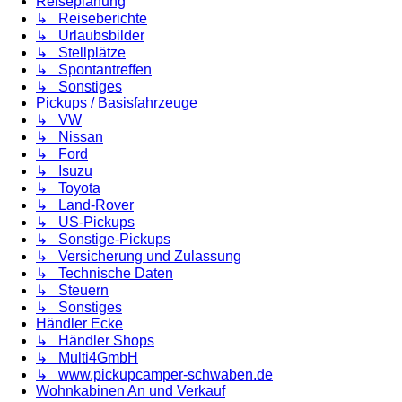
Reiseplanung
↳ Reiseberichte
↳ Urlaubsbilder
↳ Stellplätze
↳ Spontantreffen
↳ Sonstiges
Pickups / Basisfahrzeuge
↳ VW
↳ Nissan
↳ Ford
↳ Isuzu
↳ Toyota
↳ Land-Rover
↳ US-Pickups
↳ Sonstige-Pickups
↳ Versicherung und Zulassung
↳ Technische Daten
↳ Steuern
↳ Sonstiges
Händler Ecke
↳ Händler Shops
↳ Multi4GmbH
↳ www.pickupcamper-schwaben.de
Wohnkabinen An und Verkauf