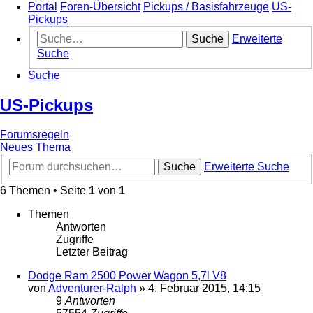
Portal
Foren-Übersicht
Pickups / Basisfahrzeuge
US-
Pickups
Suche
Erweiterte
Suche
Suche
US-Pickups
Forumsregeln
Neues Thema
Suche
Erweiterte Suche
6 Themen • Seite
1
von
1
Themen
Antworten
Zugriffe
Letzter Beitrag
Dodge Ram 2500 Power Wagon 5,7l V8
von
Adventurer-Ralph
»
4. Februar 2015, 14:15
9
Antworten