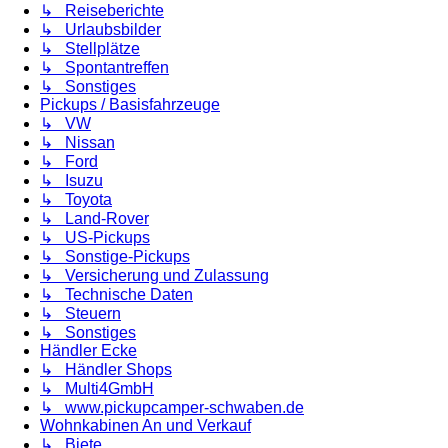
↳ Reiseberichte
↳ Urlaubsbilder
↳ Stellplätze
↳ Spontantreffen
↳ Sonstiges
Pickups / Basisfahrzeuge
↳ VW
↳ Nissan
↳ Ford
↳ Isuzu
↳ Toyota
↳ Land-Rover
↳ US-Pickups
↳ Sonstige-Pickups
↳ Versicherung und Zulassung
↳ Technische Daten
↳ Steuern
↳ Sonstiges
Händler Ecke
↳ Händler Shops
↳ Multi4GmbH
↳ www.pickupcamper-schwaben.de
Wohnkabinen An und Verkauf
↳ Biete