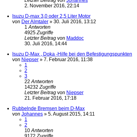
Letzter Beitrag
von
Johannes
2. November 2016, 22:14
Isuzu D-max 3,0 oder 2,5 Liter Motor
von
Der Almtaler
»
30. Juli 2016, 13:12
1
Antworten
4925
Zugriffe
Letzter Beitrag
von
Maddoc
30. Juli 2016, 14:44
Isuzu D-Max , Doka -Hilfe bei den Befestigungspunkten
von
Niepser
»
7. Februar 2016, 11:38
1
2
3
22
Antworten
14232
Zugriffe
Letzter Beitrag
von
Niepser
21. Februar 2016, 17:18
Rubbelnde Bremsen beim D-Max
von
Johannes
»
5. August 2015, 14:11
1
2
10
Antworten
9172
Zugriffe