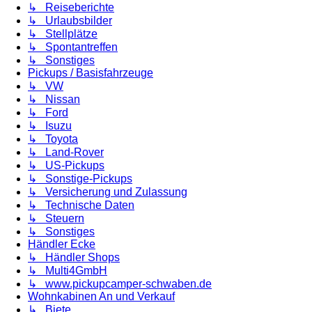
↳ Reiseberichte
↳ Urlaubsbilder
↳ Stellplätze
↳ Spontantreffen
↳ Sonstiges
Pickups / Basisfahrzeuge
↳ VW
↳ Nissan
↳ Ford
↳ Isuzu
↳ Toyota
↳ Land-Rover
↳ US-Pickups
↳ Sonstige-Pickups
↳ Versicherung und Zulassung
↳ Technische Daten
↳ Steuern
↳ Sonstiges
Händler Ecke
↳ Händler Shops
↳ Multi4GmbH
↳ www.pickupcamper-schwaben.de
Wohnkabinen An und Verkauf
↳ Biete