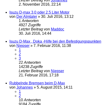
Letzter Beitrag
von
Johannes
2. November 2016, 22:14
Isuzu D-max 3,0 oder 2,5 Liter Motor
von
Der Almtaler
»
30. Juli 2016, 13:12
1
Antworten
4927
Zugriffe
Letzter Beitrag
von
Maddoc
30. Juli 2016, 14:44
Isuzu D-Max , Doka -Hilfe bei den Befestigungspunkten
von
Niepser
»
7. Februar 2016, 11:38
1
2
3
22
Antworten
14238
Zugriffe
Letzter Beitrag
von
Niepser
21. Februar 2016, 17:18
Rubbelnde Bremsen beim D-Max
von
Johannes
»
5. August 2015, 14:11
1
2
10
Antworten
9184
Zugriffe