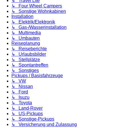
↳ Travel Lite
↳ Four Wheel Campers
↳ Sonstige Wohnkabinen
Installation
↳ Elektrik/Elektronik
↳ Gas-/Wasserinstallation
↳ Multimedia
↳ Umbauten
Reiseplanung
↳ Reiseberichte
↳ Urlaubsbilder
↳ Stellplätze
↳ Spontantreffen
↳ Sonstiges
Pickups / Basisfahrzeuge
↳ VW
↳ Nissan
↳ Ford
↳ Isuzu
↳ Toyota
↳ Land-Rover
↳ US-Pickups
↳ Sonstige-Pickups
↳ Versicherung und Zulassung