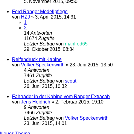
5. November 2015, 09:50
Ford Ranger Modellpflege
von
HZJ
»
3. April 2015, 14:31
1
2
14
Antworten
11674
Zugriffe
Letzter Beitrag
von
manfred65
29. Oktober 2015, 08:34
Reifendruck mit Kabine
von
Volker Speckenwirth
»
23. Juni 2015, 13:50
4
Antworten
7461
Zugriffe
Letzter Beitrag
von
scout
26. Juni 2015, 10:32
Fahrräder in der Kabine vom Ranger Extracab
von
Jens Heidrich
»
2. Februar 2015, 19:10
9
Antworten
7466
Zugriffe
Letzter Beitrag
von
Volker Speckenwirth
23. Juni 2015, 14:01
Neues Thema