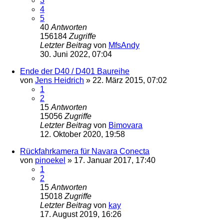
3
4
5
40
Antworten
156184
Zugriffe
Letzter Beitrag
von
MfsAndy
30. Juni 2022, 07:04
Ende der D40 / D401 Baureihe
von
Jens Heidrich
»
22. März 2015, 07:02
1
2
15
Antworten
15056
Zugriffe
Letzter Beitrag
von
Bimovara
12. Oktober 2020, 19:58
Rückfahrkamera für Navara Conecta
von
pinoekel
»
17. Januar 2017, 17:40
1
2
15
Antworten
15018
Zugriffe
Letzter Beitrag
von
kay
17. August 2019, 16:26