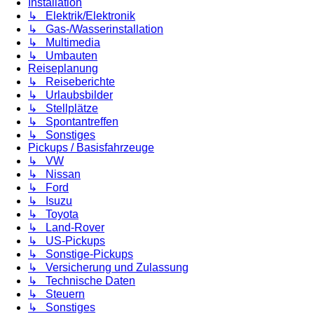
Installation
↳ Elektrik/Elektronik
↳ Gas-/Wasserinstallation
↳ Multimedia
↳ Umbauten
Reiseplanung
↳ Reiseberichte
↳ Urlaubsbilder
↳ Stellplätze
↳ Spontantreffen
↳ Sonstiges
Pickups / Basisfahrzeuge
↳ VW
↳ Nissan
↳ Ford
↳ Isuzu
↳ Toyota
↳ Land-Rover
↳ US-Pickups
↳ Sonstige-Pickups
↳ Versicherung und Zulassung
↳ Technische Daten
↳ Steuern
↳ Sonstiges