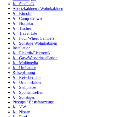
↳ Smalltalk
Absetzkabinen / Wohnkabinen
↳ Bimobil
↳ Camp-Crown
↳ Nordstar
↳ Tischer
↳ Travel Lite
↳ Four Wheel Campers
↳ Sonstige Wohnkabinen
Installation
↳ Elektrik/Elektronik
↳ Gas-/Wasserinstallation
↳ Multimedia
↳ Umbauten
Reiseplanung
↳ Reiseberichte
↳ Urlaubsbilder
↳ Stellplätze
↳ Spontantreffen
↳ Sonstiges
Pickups / Basisfahrzeuge
↳ VW
↳ Nissan
↳ Ford