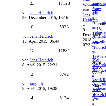
eine
Antworten
Zugriffe
23
17128
campin
Wohnkabine
franz
von
Letzter
von
Jens Heidrich
Mit
»
Jens
Beitrag
26. Dezember 2015, 18:16
dem
1.
Heidrich
Amaro
Februar
»
Antworten
Zugriffe
0
5333
auf
2015,
9.
Polarex
11:57
Dezember
Letzter
von
Jens Heidrich
Amaro
von
2018,
Beitrag
13. April 2015, 06:44
Einzelk
Jens
07:34
-
Heidric
Antworten
Zugriffe
15
11881
ein
»
Testber
13.
Letzter
von
Jens Heidrich
VW
von
April
Beitrag
8. April 2015, 22:31
Amaro
Jens
2015,
V8
Heidric
06:44
Antworten
Zugriffe
2
5742
-
»
LastK
13.
Letzter
von
range-it
Amaro
von
März
Beitrag
8. April 2015, 19:38
Ladera
Jens
2015,
von
Heidric
19:36
Antworten
Zugriffe
4
6134
Wolf
»
»
7.