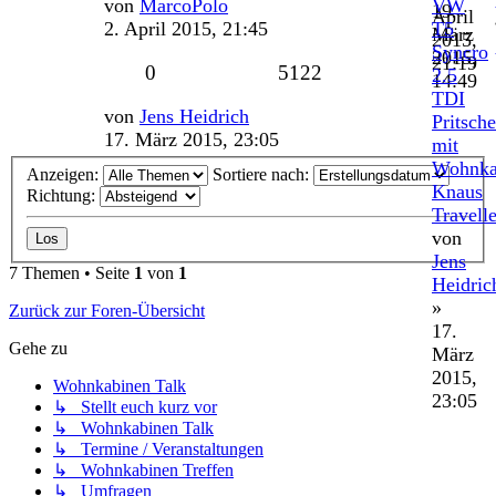
Letzter
von
MarcoPolo
VW
19.
April
Beitrag
2. April 2015, 21:45
T5
März
2015,
Syncro
2015,
21:19
Antworten
Zugriffe
0
5122
2.5
14:49
TDI
Letzter
von
Jens Heidrich
Pritsche
Beitrag
17. März 2015, 23:05
mit
Wohnka
Anzeigen:
Sortiere nach:
Knaus
Richtung:
Travelle
von
Jens
7 Themen • Seite
1
von
1
Heidric
»
Zurück zur Foren-Übersicht
17.
Gehe zu
März
2015,
Wohnkabinen Talk
23:05
↳ Stellt euch kurz vor
↳ Wohnkabinen Talk
↳ Termine / Veranstaltungen
↳ Wohnkabinen Treffen
↳ Umfragen