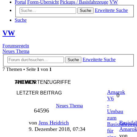
Portal
Foren-Übersicht
Pickups / Basisfahrzeuge
VW
Erweiterte Suche
Suche
Suche
VW
Forumsregeln
Neues Thema
Erweiterte Suche
Suche
7 Themen • Seite
1
von
1
THEMEN
ANTWORTEN
ZUGRIFFE
Amarok
LETZTER BEITRAG
Antwor
0
V6
-
Neues Thema
Zugriffe
64596
Umbau
zum
Letzter
von
Jens Heidrich
Basisfa
Basisfahrzeu
Beitrag
9. Dezember 2018, 07:34
Amaro
für
von