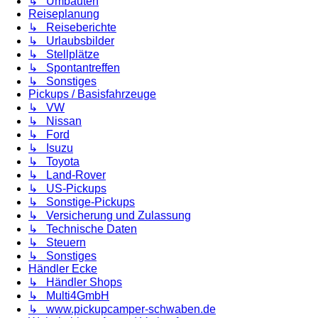
↳ Umbauten
Reiseplanung
↳ Reiseberichte
↳ Urlaubsbilder
↳ Stellplätze
↳ Spontantreffen
↳ Sonstiges
Pickups / Basisfahrzeuge
↳ VW
↳ Nissan
↳ Ford
↳ Isuzu
↳ Toyota
↳ Land-Rover
↳ US-Pickups
↳ Sonstige-Pickups
↳ Versicherung und Zulassung
↳ Technische Daten
↳ Steuern
↳ Sonstiges
Händler Ecke
↳ Händler Shops
↳ Multi4GmbH
↳ www.pickupcamper-schwaben.de