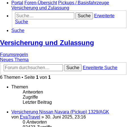
Portal
Foren-Übersicht
Pickups / Basisfahrzeuge
Versicherung und Zulassung
Suche
Erweiterte
Suche
Suche
Versicherung und Zulassung
Forumsregeln
Neues Thema
Suche
Erweiterte Suche
6 Themen • Seite
1
von
1
Themen
Antworten
Zugriffe
Letzter Beitrag
Versicherung Nissan Navara (Pickup) 1329/AGK
von
EvaTravel
»
30. Juni 2025, 23:16
0
Antworten