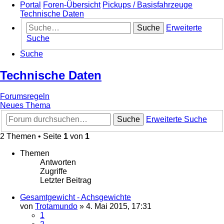
Portal
Foren-Übersicht
Pickups / Basisfahrzeuge
Technische Daten
Suche
Erweiterte
Suche
Suche
Technische Daten
Forumsregeln
Neues Thema
Suche
Erweiterte Suche
2 Themen • Seite
1
von
1
Themen
Antworten
Zugriffe
Letzter Beitrag
Gesamtgewicht - Achsgewichte
von
Trotamundo
»
4. Mai 2015, 17:31
1