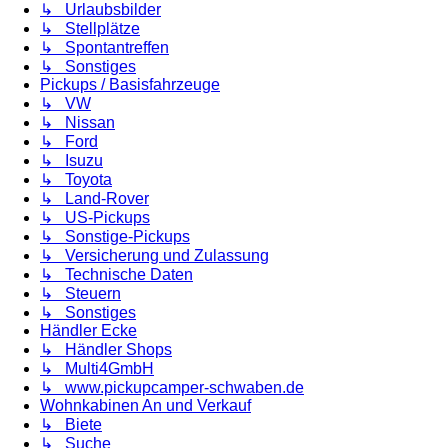
↳ Urlaubsbilder
↳ Stellplätze
↳ Spontantreffen
↳ Sonstiges
Pickups / Basisfahrzeuge
↳ VW
↳ Nissan
↳ Ford
↳ Isuzu
↳ Toyota
↳ Land-Rover
↳ US-Pickups
↳ Sonstige-Pickups
↳ Versicherung und Zulassung
↳ Technische Daten
↳ Steuern
↳ Sonstiges
Händler Ecke
↳ Händler Shops
↳ Multi4GmbH
↳ www.pickupcamper-schwaben.de
Wohnkabinen An und Verkauf
↳ Biete
↳ Suche