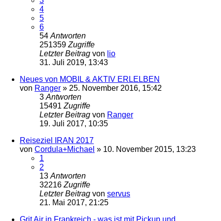
3
4
5
6
54
Antworten
251359
Zugriffe
Letzter Beitrag
von
lio
31. Juli 2019, 13:43
Neues von MOBIL & AKTIV ERLELBEN
von
Ranger
»
25. November 2016, 15:42
3
Antworten
15491
Zugriffe
Letzter Beitrag
von
Ranger
19. Juli 2017, 10:35
Reiseziel IRAN 2017
von
Cordula+Michael
»
10. November 2015, 13:23
1
2
13
Antworten
32216
Zugriffe
Letzter Beitrag
von
servus
21. Mai 2017, 21:25
Grit Air in Frankreich - was ist mit Pickup und