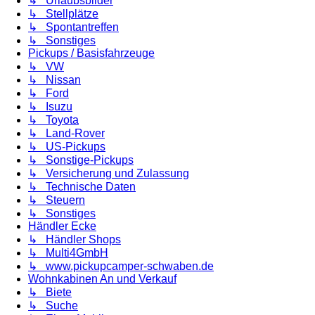
↳ Urlaubsbilder
↳ Stellplätze
↳ Spontantreffen
↳ Sonstiges
Pickups / Basisfahrzeuge
↳ VW
↳ Nissan
↳ Ford
↳ Isuzu
↳ Toyota
↳ Land-Rover
↳ US-Pickups
↳ Sonstige-Pickups
↳ Versicherung und Zulassung
↳ Technische Daten
↳ Steuern
↳ Sonstiges
Händler Ecke
↳ Händler Shops
↳ Multi4GmbH
↳ www.pickupcamper-schwaben.de
Wohnkabinen An und Verkauf
↳ Biete
↳ Suche