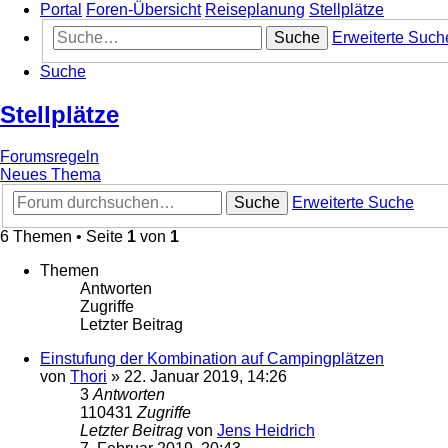
Portal
Foren-Übersicht
Reiseplanung
Stellplätze
Suche
Erweiterte Such
Suche
Stellplätze
Forumsregeln
Neues Thema
Suche
Erweiterte Suche
6 Themen • Seite
1
von
1
Themen
Antworten
Zugriffe
Letzter Beitrag
Einstufung der Kombination auf Campingplätzen
von
Thori
»
22. Januar 2019, 14:26
3
Antworten
110431
Zugriffe
Letzter Beitrag
von
Jens Heidrich