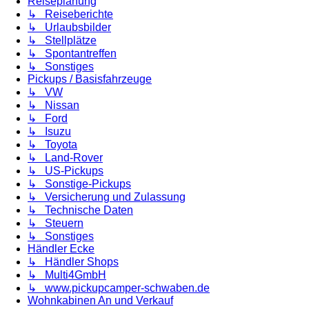
Reiseplanung
↳ Reiseberichte
↳ Urlaubsbilder
↳ Stellplätze
↳ Spontantreffen
↳ Sonstiges
Pickups / Basisfahrzeuge
↳ VW
↳ Nissan
↳ Ford
↳ Isuzu
↳ Toyota
↳ Land-Rover
↳ US-Pickups
↳ Sonstige-Pickups
↳ Versicherung und Zulassung
↳ Technische Daten
↳ Steuern
↳ Sonstiges
Händler Ecke
↳ Händler Shops
↳ Multi4GmbH
↳ www.pickupcamper-schwaben.de
Wohnkabinen An und Verkauf