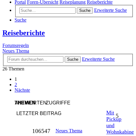
Portal
Foren-Übersicht
Reiseplanung
Reiseberichte
Erweiterte Suche
Suche
Suche
Reiseberichte
Forumsregeln
Neues Thema
Erweiterte Suche
Suche
26 Themen
1
2
Nächste
THEMEN
ANTWORTEN
ZUGRIFFE
Mit
LETZTER BEITRAG
Antwor
5
Pickup
und
Zugriffe
106547
Neues Thema
Wohnkabine