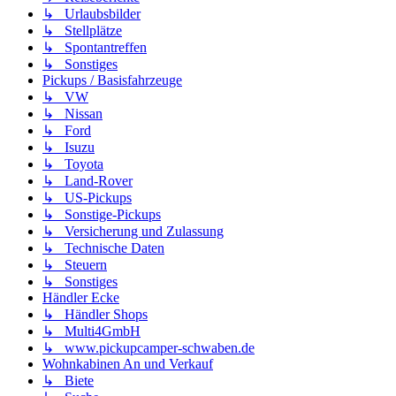
↳ Urlaubsbilder
↳ Stellplätze
↳ Spontantreffen
↳ Sonstiges
Pickups / Basisfahrzeuge
↳ VW
↳ Nissan
↳ Ford
↳ Isuzu
↳ Toyota
↳ Land-Rover
↳ US-Pickups
↳ Sonstige-Pickups
↳ Versicherung und Zulassung
↳ Technische Daten
↳ Steuern
↳ Sonstiges
Händler Ecke
↳ Händler Shops
↳ Multi4GmbH
↳ www.pickupcamper-schwaben.de
Wohnkabinen An und Verkauf
↳ Biete