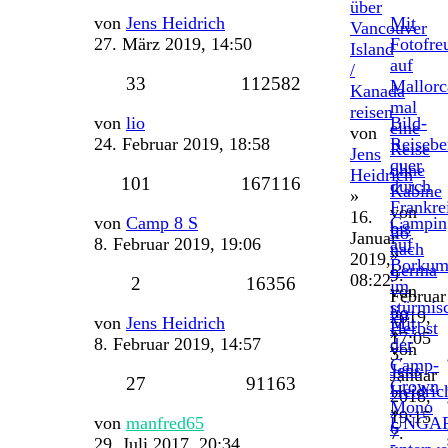
über
Letzter
von
Jens Heidrich
Mit
Vancouver
Beitrag
27. März 2019, 14:50
Fotofre
Island
auf
/
Antworten
Zugriffe
33
112582
Mallorc
Kanada
mal
reisen
Letzter
von
lio
Bild-
eine
von
Beitrag
24. Februar 2019, 18:58
Reisebe
Reise
Jens
quer
ohne
Heidrich
Antworten
Zugriffe
101
167116
durch
Kabine
»
Frankre
von
16.
Letzter
von
Camp 8 S
Campin
bis
lio
Januar
Beitrag
8. Februar 2019, 19:06
auf
nach
»
2019,
Borku
Lerma
9.
08:22
Antworten
Zugriffe
2
16356
im
von
Februar
stürmis
lio
2019,
Letzter
von
Jens Heidrich
Mit
Herbst
»
17:05
Beitrag
8. Februar 2019, 14:57
der
von
3.
Camp-
Jens
Januar
Antworten
Zugriffe
27
91163
Crown
Heidric
2018,
Mono
»
19:15
Letzter
von
manfred65
UNGA
6
7.
Beitrag
29. Juli 2017, 20:34
-