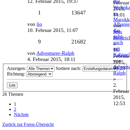
Beitrag
12. Februar 2015, 19:37
der
Februar
Wohnka
2015,
Antworten
Zugriffe
1
13647
in
14:01
Marokk
Letzter
von
lio
Albanie
von
Beitrag
10. Februar 2015, 11:07
das
Jens
geht
Heidric
Antworten
Zugriffe
9
21682
auch
»
mit
10.
Letzter
von
Adventurer-Ralph
Kabine!
Februar
Beitrag
4. Februar 2015, 18:11
von
2015,
Adventu
09:23
Anzeigen:
Sortiere nach:
Ralph
Richtung:
»
2.
Februar
26 Themen
2015,
12:53
1
2
Nächste
Zurück zur Foren-Übersicht