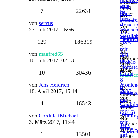
unterwe
Februar
wer
nach
2019,
Antworten
Zugriffe
7
22631
hat
Süd-
20:47
hierzu
Frankre
Letzter
von
servus
3
Reiseti
von
Beitrag
27. Juli 2017, 15:56
Woche
von
Jens
westlic
MarcoP
Heidric
Antworten
Zugriffe
129
186319
USA
»
»
mit
7.
31.
Letzter
von
manfred65
Mit
dem
Mai
Oktobe
Beitrag
10. Juli 2017, 02:13
der
WoMo
2017,
2016,
Nordsta
von
10:27
08:28
Antworten
Zugriffe
10
30436
Camp
manfre
8
»
Letzter
von
Jens Heidrich
Monten
S
23.
Beitrag
18. April 2017, 15:14
2015
Wohnka
Oktobe
von
auf
2016,
Antworten
Zugriffe
4
16543
Cordul
Island
16:09
»
(2016)
Letzter
von
Cordula+Michael
Frühlin
26.
von
Beitrag
3. März 2017, 11:44
mit
Februar
Jens
Wohnka
2017,
Heidric
Antworten
Zugriffe
1
13501
auf
13:00