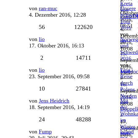
»
Kreta
2.
Letzter
von
ran-muc
Unsere
von
Oktobe
Beitrag
4. Dezember 2016, 12:28
Schwed
FranzD
2016,
Tour
»
08:51
Antworten
Zugriffe
56
122620
2016
4.
von
Dezemb
Letzter
von
lio
Norweg
lio
2016,
Beitrag
17. Oktober 2016, 16:13
und
»
10:08
Schwed
15.
Antworten
Zugriffe
2
14711
2016
Septem
von
2016,
Letzter
von
lio
Eine
Maddo
13:57
Beitrag
23. September 2016, 09:58
Reise
»
durch
16.
Antworten
Zugriffe
10
27841
Polens
Septem
Norden
2016,
Letzter
von
Jens Heidrich
Mit
von
08:08
Beitrag
18. September 2016, 14:19
der
Doppel
Wohnka
»
Antworten
Zugriffe
24
48288
im
17.
Winter
Septem
Letzter
von
Fump
Island
zum
2016,
Beitrag