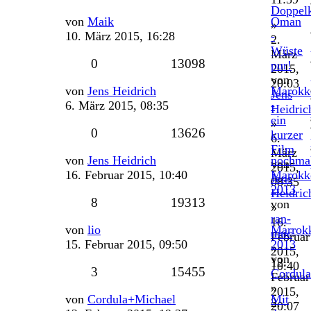
Doppel
Letzter
von
Maik
Oman
»
Beitrag
10. März 2015, 16:28
-
2.
Wüste
März
Antworten
Zugriffe
0
13098
pur!
2015,
von
20:03
Letzter
von
Jens Heidrich
Marokk
Jens
Beitrag
6. März 2015, 08:35
-
Heidric
ein
»
Antworten
Zugriffe
0
13626
kurzer
6.
Film
März
Letzter
von
Jens Heidrich
nochma
von
2015,
Beitrag
16. Februar 2015, 10:40
Marokk
Jens
08:35
2013
Heidric
Antworten
Zugriffe
8
19313
von
»
ran-
16.
Letzter
von
lio
Marrok
muc
Februar
Beitrag
15. Februar 2015, 09:50
2013
»
2015,
von
12.
10:40
Antworten
Zugriffe
3
15455
Cordul
Februar
»
2015,
Letzter
von
Cordula+Michael
Mit
2.
20:07