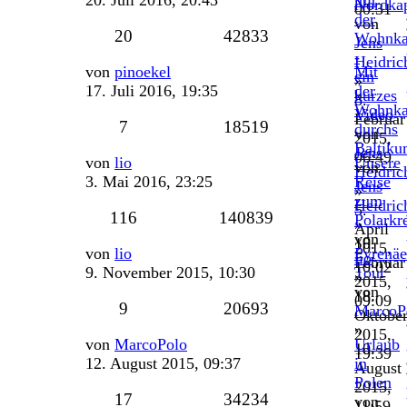
20. Juli 2016, 20:43
mit
Nordka
00:31
der
von
Antworten
Zugriffe
20
42833
Wohnka
Jens
-
Heidric
Letzter
von
pinoekel
Mit
ein
»
Beitrag
17. Juli 2016, 19:35
der
kurzes
8.
Wohnka
Video
Februar
Antworten
Zugriffe
7
18519
durchs
von
2015,
Baltik
Jens
06:49
Letzter
von
lio
Unsere
von
Heidric
Beitrag
3. Mai 2016, 23:25
Reise
Jens
»
zum
Heidric
5.
Antworten
Zugriffe
116
140839
Polarkr
»
April
von
10.
2015,
Letzter
von
lio
Pyrenäe
lio
Februar
10:02
Beitrag
9. November 2015, 10:30
Tour
»
2015,
von
18.
09:09
Antworten
Zugriffe
9
20693
MarcoP
Oktobe
»
2015,
Letzter
von
MarcoPolo
Urlaub
10.
19:39
Beitrag
12. August 2015, 09:37
in
August
Polen
2015,
Antworten
Zugriffe
17
34234
von
11:59