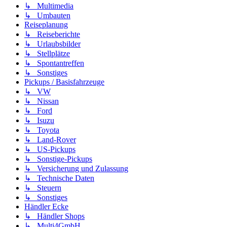
↳ Multimedia
↳ Umbauten
Reiseplanung
↳ Reiseberichte
↳ Urlaubsbilder
↳ Stellplätze
↳ Spontantreffen
↳ Sonstiges
Pickups / Basisfahrzeuge
↳ VW
↳ Nissan
↳ Ford
↳ Isuzu
↳ Toyota
↳ Land-Rover
↳ US-Pickups
↳ Sonstige-Pickups
↳ Versicherung und Zulassung
↳ Technische Daten
↳ Steuern
↳ Sonstiges
Händler Ecke
↳ Händler Shops
↳ Multi4GmbH