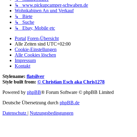
↳ www.pickupcamper-schwaben.de
Wohnkabinen An und Verkauf
↳ Biete
↳ Suche
↳ Ebay, Mobile etc
Portal
Foren-Übersicht
Alle Zeiten sind
UTC+02:00
Cookie-Einstellungen
Alle Cookies löschen
Impressum
Kontakt
Stylename:
flatsilver
Style built from:
© Christian Esch aka Chris1278
Powered by
phpBB
® Forum Software © phpBB Limited
Deutsche Übersetzung durch
phpBB.de
Datenschutz
|
Nutzungsbedingungen