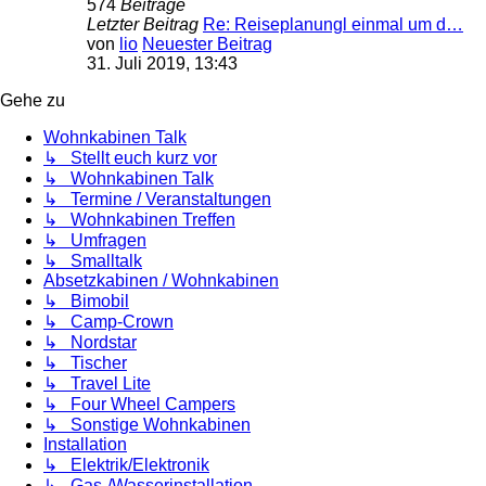
574
Beiträge
Letzter Beitrag
Re: Reiseplanungl einmal um d…
von
lio
Neuester Beitrag
31. Juli 2019, 13:43
Gehe zu
Wohnkabinen Talk
↳ Stellt euch kurz vor
↳ Wohnkabinen Talk
↳ Termine / Veranstaltungen
↳ Wohnkabinen Treffen
↳ Umfragen
↳ Smalltalk
Absetzkabinen / Wohnkabinen
↳ Bimobil
↳ Camp-Crown
↳ Nordstar
↳ Tischer
↳ Travel Lite
↳ Four Wheel Campers
↳ Sonstige Wohnkabinen
Installation
↳ Elektrik/Elektronik
↳ Gas-/Wasserinstallation