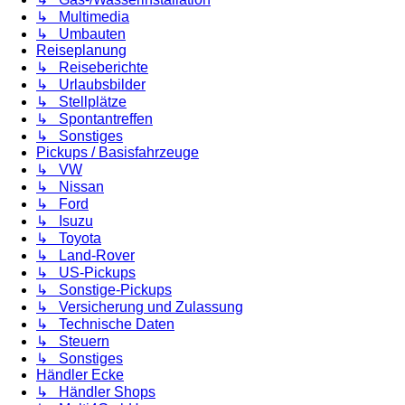
↳ Multimedia
↳ Umbauten
Reiseplanung
↳ Reiseberichte
↳ Urlaubsbilder
↳ Stellplätze
↳ Spontantreffen
↳ Sonstiges
Pickups / Basisfahrzeuge
↳ VW
↳ Nissan
↳ Ford
↳ Isuzu
↳ Toyota
↳ Land-Rover
↳ US-Pickups
↳ Sonstige-Pickups
↳ Versicherung und Zulassung
↳ Technische Daten
↳ Steuern
↳ Sonstiges
Händler Ecke
↳ Händler Shops