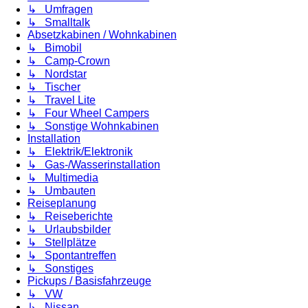
↳ Umfragen
↳ Smalltalk
Absetzkabinen / Wohnkabinen
↳ Bimobil
↳ Camp-Crown
↳ Nordstar
↳ Tischer
↳ Travel Lite
↳ Four Wheel Campers
↳ Sonstige Wohnkabinen
Installation
↳ Elektrik/Elektronik
↳ Gas-/Wasserinstallation
↳ Multimedia
↳ Umbauten
Reiseplanung
↳ Reiseberichte
↳ Urlaubsbilder
↳ Stellplätze
↳ Spontantreffen
↳ Sonstiges
Pickups / Basisfahrzeuge
↳ VW
↳ Nissan