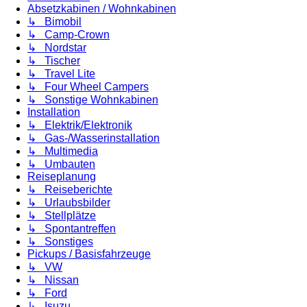
Absetzkabinen / Wohnkabinen
↳ Bimobil
↳ Camp-Crown
↳ Nordstar
↳ Tischer
↳ Travel Lite
↳ Four Wheel Campers
↳ Sonstige Wohnkabinen
Installation
↳ Elektrik/Elektronik
↳ Gas-/Wasserinstallation
↳ Multimedia
↳ Umbauten
Reiseplanung
↳ Reiseberichte
↳ Urlaubsbilder
↳ Stellplätze
↳ Spontantreffen
↳ Sonstiges
Pickups / Basisfahrzeuge
↳ VW
↳ Nissan
↳ Ford
↳ Isuzu