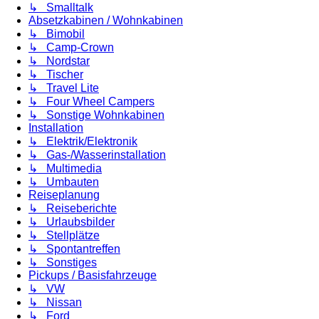
↳ Smalltalk
Absetzkabinen / Wohnkabinen
↳ Bimobil
↳ Camp-Crown
↳ Nordstar
↳ Tischer
↳ Travel Lite
↳ Four Wheel Campers
↳ Sonstige Wohnkabinen
Installation
↳ Elektrik/Elektronik
↳ Gas-/Wasserinstallation
↳ Multimedia
↳ Umbauten
Reiseplanung
↳ Reiseberichte
↳ Urlaubsbilder
↳ Stellplätze
↳ Spontantreffen
↳ Sonstiges
Pickups / Basisfahrzeuge
↳ VW
↳ Nissan
↳ Ford