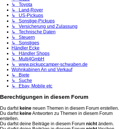
↳ Toyota
↳ Land-Rover
↳ US-Pickups
↳ Sonstige-Pickups
↳ Versicherung und Zulassung
↳ Technische Daten
↳ Steuern
↳ Sonstiges
Händler Ecke
↳ Händler Shops
↳ Multi4GmbH
↳ www.pickupcamper-schwaben.de
Wohnkabinen An und Verkauf
↳ Biete
↳ Suche
↳ Ebay, Mobile etc
Berechtigungen in diesem Forum
Du darfst
keine
neuen Themen in diesem Forum erstellen.
Du darfst
keine
Antworten zu Themen in diesem Forum
erstellen.
Du darfst deine Beiträge in diesem Forum
nicht
ändern.
Du darfst deine Beiträge in diesem Forum
nicht
löschen.