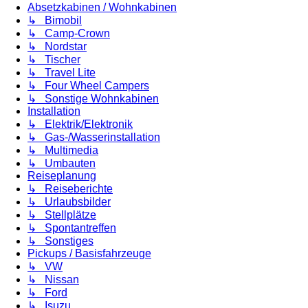
Absetzkabinen / Wohnkabinen
↳ Bimobil
↳ Camp-Crown
↳ Nordstar
↳ Tischer
↳ Travel Lite
↳ Four Wheel Campers
↳ Sonstige Wohnkabinen
Installation
↳ Elektrik/Elektronik
↳ Gas-/Wasserinstallation
↳ Multimedia
↳ Umbauten
Reiseplanung
↳ Reiseberichte
↳ Urlaubsbilder
↳ Stellplätze
↳ Spontantreffen
↳ Sonstiges
Pickups / Basisfahrzeuge
↳ VW
↳ Nissan
↳ Ford
↳ Isuzu