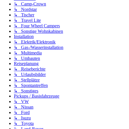
↳ Camp-Crown
↳ Nordstar
↳ Tischer
↳ Travel Lite
↳ Four Wheel Campers
↳ Sonstige Wohnkabinen
Installation
↳ Elektrik/Elektronik
↳ Gas-/Wasserinstallation
↳ Multimedia
↳ Umbauten
Reiseplanung
↳ Reiseberichte
↳ Urlaubsbilder
↳ Stellplätze
↳ Spontantreffen
↳ Sonstiges
Pickups / Basisfahrzeuge
↳ VW
↳ Nissan
↳ Ford
↳ Isuzu
↳ Toyota
↳ Land-Rover