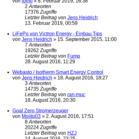
von
lomo
»
8. Februar 2019, 16:38
2
Antworten
17376
Zugriffe
Letzter Beitrag
von
Jens Heidrich
13. Februar 2019, 00:59
LiFePo von Victron Energy - Einbau Tips
von
Jens Heidrich
»
15. September 2015, 11:00
7
Antworten
19262
Zugriffe
Letzter Beitrag
von
Fump
28. August 2016, 11:29
Webasto / Isotherm Smart Energy Control
von
Jens Heidrich
»
18. August 2016, 18:27
3
Antworten
14735
Zugriffe
Letzter Beitrag
von
ran-muc
18. August 2016, 20:30
Goal Zero Stromerzeuger
von
Mojito03
»
2. August 2016, 17:51
8
Antworten
20224
Zugriffe
Letzter Beitrag
von
HZJ
14. August 2016, 22:25