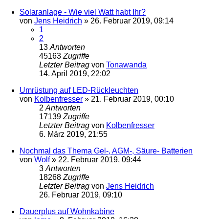
Solaranlage - Wie viel Watt habt Ihr?
von
Jens Heidrich
»
26. Februar 2019, 09:14
1
2
13
Antworten
45163
Zugriffe
Letzter Beitrag
von
Tonawanda
14. April 2019, 22:02
Umrüstung auf LED-Rückleuchten
von
Kolbenfresser
»
21. Februar 2019, 00:10
2
Antworten
17139
Zugriffe
Letzter Beitrag
von
Kolbenfresser
6. März 2019, 21:55
Nochmal das Thema Gel-, AGM-, Säure- Batterien
von
Wolf
»
22. Februar 2019, 09:44
3
Antworten
18268
Zugriffe
Letzter Beitrag
von
Jens Heidrich
26. Februar 2019, 09:10
Dauerplus auf Wohnkabine