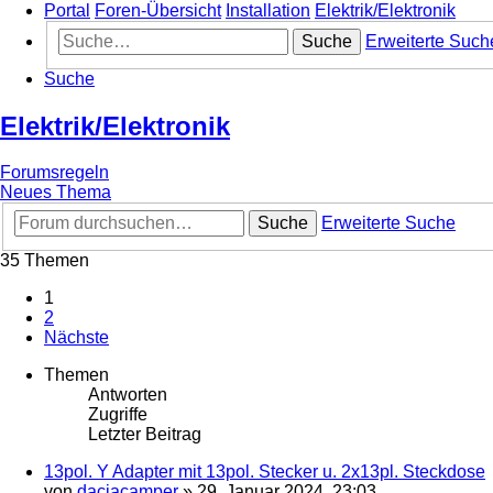
Portal
Foren-Übersicht
Installation
Elektrik/Elektronik
Suche
Erweiterte Such
Suche
Elektrik/Elektronik
Forumsregeln
Neues Thema
Suche
Erweiterte Suche
35 Themen
1
2
Nächste
Themen
Antworten
Zugriffe
Letzter Beitrag
13pol. Y Adapter mit 13pol. Stecker u. 2x13pl. Steckdose
von
daciacamper
»
29. Januar 2024, 23:03