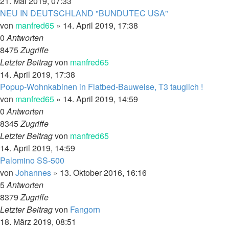
21. Mai 2019, 07:33
NEU IN DEUTSCHLAND "BUNDUTEC USA"
von
manfred65
»
14. April 2019, 17:38
0
Antworten
8475
Zugriffe
Letzter Beitrag
von
manfred65
14. April 2019, 17:38
Popup-Wohnkabinen in Flatbed-Bauweise, T3 tauglich !
von
manfred65
»
14. April 2019, 14:59
0
Antworten
8345
Zugriffe
Letzter Beitrag
von
manfred65
14. April 2019, 14:59
Palomino SS-500
von
Johannes
»
13. Oktober 2016, 16:16
5
Antworten
8379
Zugriffe
Letzter Beitrag
von
Fangorn
18. März 2019, 08:51