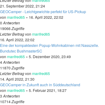
Letzter Beitrag
von
manfred65
21. September 2022, 21:24
GEOCamper - Leichtgewichte perfekt für US-Pickup
von
manfred65
»
16. April 2022, 22:02
0
Antworten
19066
Zugriffe
Letzter Beitrag
von
manfred65
16. April 2022, 22:02
Eine der kompaktesten Popup-Wohnkabinen mit Nasszelle.
Bundutec BushmasterSC
von
manfred65
»
5. Dezember 2020, 23:49
4
Antworten
11870
Zugriffe
Letzter Beitrag
von
manfred65
14. April 2022, 21:30
GEOCamper in Zukunft auch in Süddeutschland
von
manfred65
»
5. Februar 2021, 18:27
3
Antworten
10714
Zugriffe