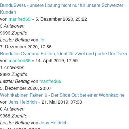
BunduSwiss - unsere Lösung nicht nur für unsere Schweizer
Kunden
von
manfred65
»
5. Dezember 2020, 23:22
3
Antworten
9696
Zugriffe
Letzter Beitrag
von
lio
7. Dezember 2020, 17:56
Bundutec Overland Edition, ideal für Zwei und perfekt für Doka.
von
manfred65
»
14. April 2019, 17:59
1
Antworten
8992
Zugriffe
Letzter Beitrag
von
manfred65
5. Dezember 2020, 23:07
Wohnkabinen Fakten 6 - Der Slide Out bei einer Wohnkabine
von
Jens Heidrich
»
21. Mai 2019, 07:33
0
Antworten
9368
Zugriffe
Letzter Beitrag
von
Jens Heidrich