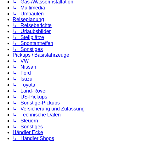
↳ Gas-/Wasserinstallation
↳ Multimedia
↳ Umbauten
Reiseplanung
↳ Reiseberichte
↳ Urlaubsbilder
↳ Stellplätze
↳ Spontantreffen
↳ Sonstiges
Pickups / Basisfahrzeuge
↳ VW
↳ Nissan
↳ Ford
↳ Isuzu
↳ Toyota
↳ Land-Rover
↳ US-Pickups
↳ Sonstige-Pickups
↳ Versicherung und Zulassung
↳ Technische Daten
↳ Steuern
↳ Sonstiges
Händler Ecke
↳ Händler Shops