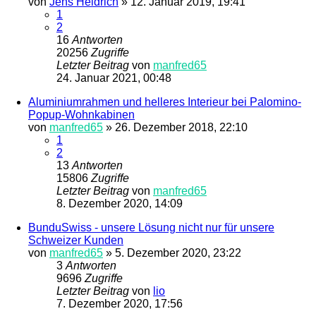
von
Jens Heidrich
»
12. Januar 2019, 19:41
1
2
16
Antworten
20256
Zugriffe
Letzter Beitrag
von
manfred65
24. Januar 2021, 00:48
Aluminiumrahmen und helleres Interieur bei Palomino-
Popup-Wohnkabinen
von
manfred65
»
26. Dezember 2018, 22:10
1
2
13
Antworten
15806
Zugriffe
Letzter Beitrag
von
manfred65
8. Dezember 2020, 14:09
BunduSwiss - unsere Lösung nicht nur für unsere
Schweizer Kunden
von
manfred65
»
5. Dezember 2020, 23:22
3
Antworten
9696
Zugriffe
Letzter Beitrag
von
lio
7. Dezember 2020, 17:56