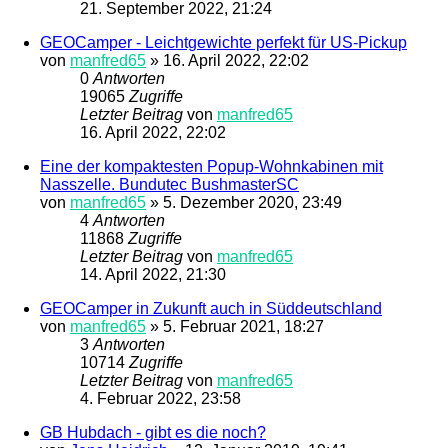
21. September 2022, 21:24
GEOCamper - Leichtgewichte perfekt für US-Pickup
von
manfred65
»
16. April 2022, 22:02
0
Antworten
19065
Zugriffe
Letzter Beitrag
von
manfred65
16. April 2022, 22:02
Eine der kompaktesten Popup-Wohnkabinen mit
Nasszelle. Bundutec BushmasterSC
von
manfred65
»
5. Dezember 2020, 23:49
4
Antworten
11868
Zugriffe
Letzter Beitrag
von
manfred65
14. April 2022, 21:30
GEOCamper in Zukunft auch in Süddeutschland
von
manfred65
»
5. Februar 2021, 18:27
3
Antworten
10714
Zugriffe
Letzter Beitrag
von
manfred65
4. Februar 2022, 23:58
GB Hubdach - gibt es die noch?