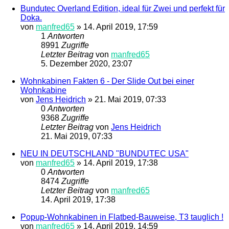
Bundutec Overland Edition, ideal für Zwei und perfekt für
Doka.
von
manfred65
»
14. April 2019, 17:59
1
Antworten
8991
Zugriffe
Letzter Beitrag
von
manfred65
5. Dezember 2020, 23:07
Wohnkabinen Fakten 6 - Der Slide Out bei einer
Wohnkabine
von
Jens Heidrich
»
21. Mai 2019, 07:33
0
Antworten
9368
Zugriffe
Letzter Beitrag
von
Jens Heidrich
21. Mai 2019, 07:33
NEU IN DEUTSCHLAND "BUNDUTEC USA"
von
manfred65
»
14. April 2019, 17:38
0
Antworten
8474
Zugriffe
Letzter Beitrag
von
manfred65
14. April 2019, 17:38
Popup-Wohnkabinen in Flatbed-Bauweise, T3 tauglich !
von
manfred65
»
14. April 2019, 14:59