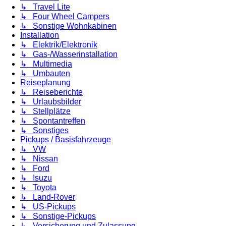
↳ Travel Lite
↳ Four Wheel Campers
↳ Sonstige Wohnkabinen
Installation
↳ Elektrik/Elektronik
↳ Gas-/Wasserinstallation
↳ Multimedia
↳ Umbauten
Reiseplanung
↳ Reiseberichte
↳ Urlaubsbilder
↳ Stellplätze
↳ Spontantreffen
↳ Sonstiges
Pickups / Basisfahrzeuge
↳ VW
↳ Nissan
↳ Ford
↳ Isuzu
↳ Toyota
↳ Land-Rover
↳ US-Pickups
↳ Sonstige-Pickups
↳ Versicherung und Zulassung