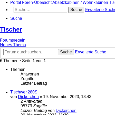
Portal
Foren-Übersicht
Absetzkabinen / Wohnkabinen
Tis
Suche
Erweiterte Such
Suche
Tischer
Forumsregeln
Neues Thema
Suche
Erweiterte Suche
6 Themen • Seite
1
von
1
Themen
Antworten
Zugriffe
Letzter Beitrag
Tischwer 280S
von
Dickerchen
»
19. November 2023, 13:43
2
Antworten
95773
Zugriffe
Letzter Beitrag
von
Dickerchen