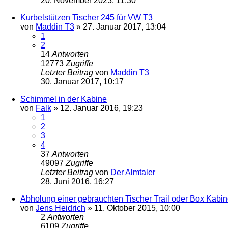
20. November 2023, 11:30
Kurbelstützen Tischer 245 für VW T3
von
Maddin T3
»
27. Januar 2017, 13:04
1
2
14
Antworten
12773
Zugriffe
Letzter Beitrag
von
Maddin T3
30. Januar 2017, 10:17
Schimmel in der Kabine
von
Falk
»
12. Januar 2016, 19:23
1
2
3
4
37
Antworten
49097
Zugriffe
Letzter Beitrag
von
Der Almtaler
28. Juni 2016, 16:27
Abholung einer gebrauchten Tischer Trail oder Box Kabi
von
Jens Heidrich
»
11. Oktober 2015, 10:00
2
Antworten
6109
Zugriffe