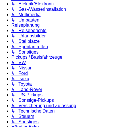
↳ Elektrik/Elektronik
↳ Gas-/Wasserinstallation
↳ Multimedia
↳ Umbauten
Reiseplanung
↳ Reiseberichte
↳ Urlaubsbilder
↳ Stellplätze
↳ Spontantreffen
↳ Sonstiges
Pickups / Basisfahrzeuge
↳ VW
↳ Nissan
↳ Ford
↳ Isuzu
↳ Toyota
↳ Land-Rover
↳ US-Pickups
↳ Sonstige-Pickups
↳ Versicherung und Zulassung
↳ Technische Daten
↳ Steuern
↳ Sonstiges
Händler Ecke