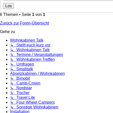
6 Themen • Seite
1
von
1
Zurück zur Foren-Übersicht
Gehe zu
Wohnkabinen Talk
↳ Stellt euch kurz vor
↳ Wohnkabinen Talk
↳ Termine / Veranstaltungen
↳ Wohnkabinen Treffen
↳ Umfragen
↳ Smalltalk
Absetzkabinen / Wohnkabinen
↳ Bimobil
↳ Camp-Crown
↳ Nordstar
↳ Tischer
↳ Travel Lite
↳ Four Wheel Campers
↳ Sonstige Wohnkabinen
Installation