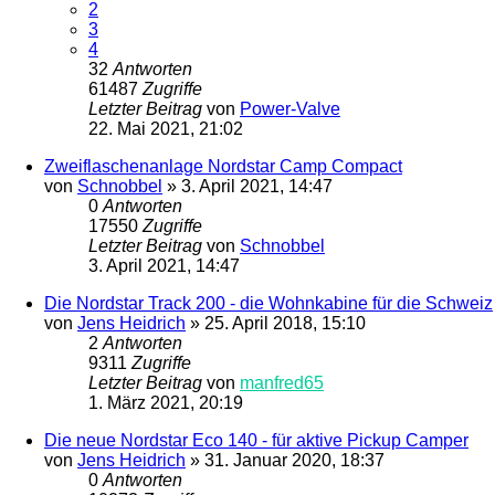
2
3
4
32
Antworten
61487
Zugriffe
Letzter Beitrag
von
Power-Valve
22. Mai 2021, 21:02
Zweiflaschenanlage Nordstar Camp Compact
von
Schnobbel
»
3. April 2021, 14:47
0
Antworten
17550
Zugriffe
Letzter Beitrag
von
Schnobbel
3. April 2021, 14:47
Die Nordstar Track 200 - die Wohnkabine für die Schweiz
von
Jens Heidrich
»
25. April 2018, 15:10
2
Antworten
9311
Zugriffe
Letzter Beitrag
von
manfred65
1. März 2021, 20:19
Die neue Nordstar Eco 140 - für aktive Pickup Camper
von
Jens Heidrich
»
31. Januar 2020, 18:37
0
Antworten