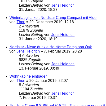
10273
Zugriffe
Letzter Beitrag
von
Jens Heidrich
31. Januar 2020, 18:37
Wintertauglichkeit Nordstar Camp Compact mit Alde
von
Thori
»
29. Dezember 2019, 12:16
2
Antworten
11679
Zugriffe
Letzter Beitrag
von
Jens Heidrich
31. Januar 2020, 18:19
Nordstar - Neue dunkle Holzfarbe Pamplona Oak
von
Jens Heidrich
»
7. Februar 2019, 20:28
4
Antworten
9835
Zugriffe
Letzter Beitrag
von
Jens Heidrich
13. Februar 2019, 00:49
Wohnkabine eintragen
von
Thori
»
30. Januar 2019, 22:07
8
Antworten
11194
Zugriffe
Letzter Beitrag
von
Jens Heidrich
7. Februar 2019, 20:37
Nordstar Camp 9 S SE auf VW T5 - Test unserer neuen 