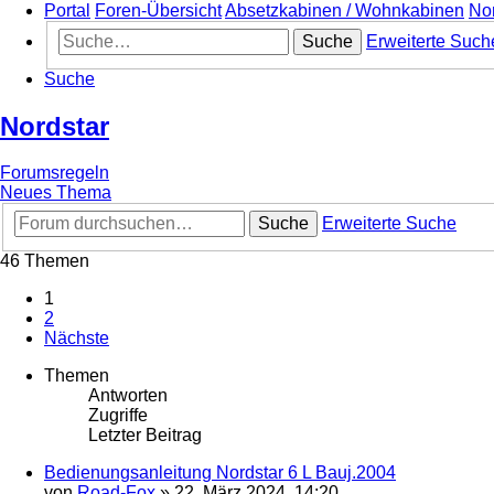
Portal
Foren-Übersicht
Absetzkabinen / Wohnkabinen
Nor
Suche
Erweiterte Such
Suche
Nordstar
Forumsregeln
Neues Thema
Suche
Erweiterte Suche
46 Themen
1
2
Nächste
Themen
Antworten
Zugriffe
Letzter Beitrag
Bedienungsanleitung Nordstar 6 L Bauj.2004
von
Road-Fox
»
22. März 2024, 14:20