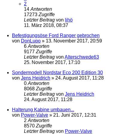
2
14
Antworten
17273
Zugriffe
Letzter Beitrag
von
lihö
11. März 2018, 08:37
Befestigungsöse Ford Ranger gebrochen
von
DonLupo
»
13. November 2017, 20:59
6
Antworten
9177
Zugriffe
Letzter Beitrag
von
Alterschwede63
25. November 2017, 17:10
Sondermodell Nordstar Eco 200 Edition 30
von
Jens Heidrich
»
24. August 2017, 11:28
0
Antworten
8068
Zugriffe
Letzter Beitrag
von
Jens Heidrich
24. August 2017, 11:28
Halterung Kabine umbauen...
von
Power-Valve
»
21. Juni 2017, 12:31
2
Antworten
8570
Zugriffe
Letzter Beitrag
von
Power-Valve