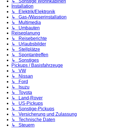
↳ Sonstige Wohnkabinen
Installation
↳ Elektrik/Elektronik
↳ Gas-/Wasserinstallation
↳ Multimedia
↳ Umbauten
Reiseplanung
↳ Reiseberichte
↳ Urlaubsbilder
↳ Stellplätze
↳ Spontantreffen
↳ Sonstiges
Pickups / Basisfahrzeuge
↳ VW
↳ Nissan
↳ Ford
↳ Isuzu
↳ Toyota
↳ Land-Rover
↳ US-Pickups
↳ Sonstige-Pickups
↳ Versicherung und Zulassung
↳ Technische Daten
↳ Steuern