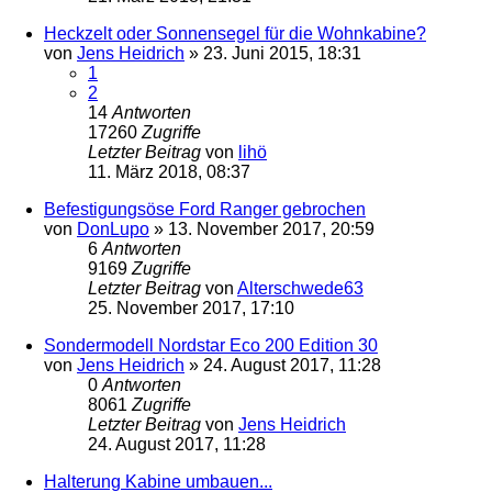
Heckzelt oder Sonnensegel für die Wohnkabine?
von
Jens Heidrich
»
23. Juni 2015, 18:31
1
2
14
Antworten
17260
Zugriffe
Letzter Beitrag
von
lihö
11. März 2018, 08:37
Befestigungsöse Ford Ranger gebrochen
von
DonLupo
»
13. November 2017, 20:59
6
Antworten
9169
Zugriffe
Letzter Beitrag
von
Alterschwede63
25. November 2017, 17:10
Sondermodell Nordstar Eco 200 Edition 30
von
Jens Heidrich
»
24. August 2017, 11:28
0
Antworten
8061
Zugriffe
Letzter Beitrag
von
Jens Heidrich
24. August 2017, 11:28
Halterung Kabine umbauen...